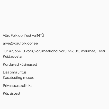
Võru Folkloorifestival MTÜ
arve@vorufolkloor.ee
Jüri 42, 65610 Võru, Võru maakond, Võru, 65605, Võrumaa, Eesti
Kuidas osta
Korduvad küsimused
Lisa oma üritus
Kasutustingimused
Privaatsuspoliitika
Küpsistest