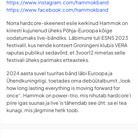
https://www.instagram.com/hammokband
https://www.facebook.com/hammokband
Norra hardcore-skeenest esile kerkinud Hammok on
kiiresti kujunenud üheks Põhja-Euroopa kõige
oodatumaks live-bändiks. Läbimurre tuli ESNS 2023
festivalil, kus nende kontsert Groningeni klubis VERA
raputas publikut sedavõrd, et 3voor12 nimetas selle
festivali üheks parimaks etteasteks.
2024 aasta suvel tuuritas bänd läbi Euroopa ja
Ühendkuningriigi, toetades oma debüütalbumit „look
how long lasting everything is moving forward for
once“. Hammok on power-trio, mis nihutab hardcore’i
piire igas suunas ja live’is tähendab see üht: sa ei tea
kunagi, mis järgmine hetk toob.