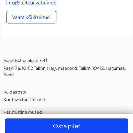
info@kultuurivabrik.ee
Vaata kõiki üritusi
Paavli Kultuuriklubi OÜ
Paavli 7a, 10412 Tallinn, Harju maakond, Tallinn, 10412, Harjumaa,
Eesti
Kuidas osta
Korduvad küsimused
Kasutustingimused
Privaatsuspoliitika
,
Küpsistest
Osta pilet