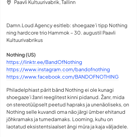
Paavli Kultuurivabrik, Tallinn
Damn.Loud Agency esitleb: shoegaze’i tipp Nothing
ning hardcore trio Hammok – 30. augustil Paavli
Kultuurivabrikus
Nothing (US)
https://linktr.ee/BandOfNothing
https://www.instagram.com/bandofnothing
https://www.facebook.com/BANDOFNOTHING
Philadelphiast pärit bänd Nothing ei ole kunagi
shoegaze’i žanri reeglitest kinni pidanud. Žanr, mida
on stereotüüpselt peetud hapraks ja unenäoliseks, on
Nothing selle kuvandi oma näo järgi ümber ehitanud
jõhkramaks ja tumedamaks. Looming, kuhu on
laotatud eksistentsiaalset ängi müra ja kaja väljadele.