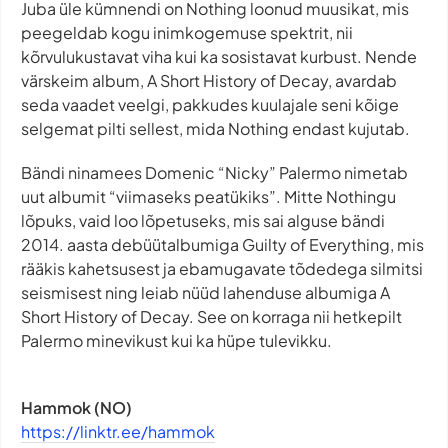
Juba üle kümnendi on Nothing loonud muusikat, mis
peegeldab kogu inimkogemuse spektrit, nii
kõrvulukustavat viha kui ka sosistavat kurbust. Nende
värskeim album, A Short History of Decay, avardab
seda vaadet veelgi, pakkudes kuulajale seni kõige
selgemat pilti sellest, mida Nothing endast kujutab.
Bändi ninamees Domenic “Nicky” Palermo nimetab
uut albumit “viimaseks peatükiks”. Mitte Nothingu
lõpuks, vaid loo lõpetuseks, mis sai alguse bändi
2014. aasta debüütalbumiga Guilty of Everything, mis
rääkis kahetsusest ja ebamugavate tõdedega silmitsi
seismisest ning leiab nüüd lahenduse albumiga A
Short History of Decay. See on korraga nii hetkepilt
Palermo minevikust kui ka hüpe tulevikku.
Hammok (NO)
https://linktr.ee/hammok