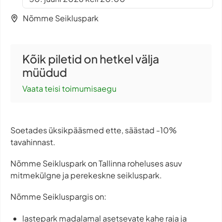
Nõmme Seikluspark
Kõik piletid on hetkel välja
müüdud
Vaata teisi toimumisaegu
Soetades üksikpääsmed ette, säästad -10%
tavahinnast.
Nõmme Seikluspark on Tallinna roheluses asuv
mitmekülgne ja perekeskne seikluspark.
Nõmme Seikluspargis on:
lastepark madalamal asetsevate kahe raja ja