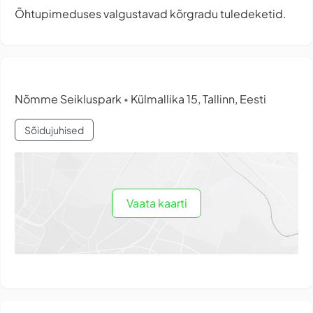
Õhtupimeduses valgustavad kõrgradu tuledeketid.
Nõmme Seikluspark
Külmallika 15, Tallinn, Eesti
•
Sõidujuhised
Vaata kaarti