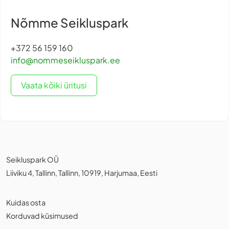
Nõmme Seikluspark
+372 56 159 160
info@nommeseikluspark.ee
Vaata kõiki üritusi
Seikluspark OÜ
Liiviku 4, Tallinn, Tallinn, 10919, Harjumaa, Eesti
Kuidas osta
Korduvad küsimused