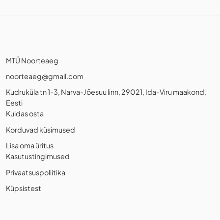
MTÜ Noorteaeg
noorteaeg@gmail.com
Kudruküla tn 1-3, Narva-Jõesuu linn, 29021, Ida-Viru maakond,
Eesti
Kuidas osta
Korduvad küsimused
Lisa oma üritus
Kasutustingimused
Privaatsuspoliitika
Küpsistest