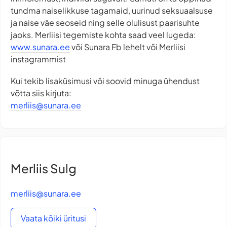
tundma naiselikkuse tagamaid, uurinud seksuaalsuse
ja naise väe seoseid ning selle olulisust paarisuhte
jaoks. Merliisi tegemiste kohta saad veel lugeda:
www.sunara.ee
või Sunara Fb lehelt või Merliisi
instagrammist
Kui tekib lisaküsimusi või soovid minuga ühendust
võtta siis kirjuta:
merliis@sunara.ee
Merliis Sulg
merliis@sunara.ee
Vaata kõiki üritusi