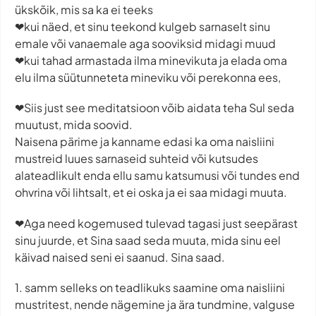
ükskõik, mis sa ka ei teeks
❤kui näed, et sinu teekond kulgeb sarnaselt sinu
emale või vanaemale aga sooviksid midagi muud
❤kui tahad armastada ilma minevikuta ja elada oma
elu ilma süütunneteta mineviku või perekonna ees,
❤Siis just see meditatsioon võib aidata teha Sul seda
muutust, mida soovid.
Naisena pärime ja kanname edasi ka oma naisliini
mustreid luues sarnaseid suhteid või kutsudes
alateadlikult enda ellu samu katsumusi või tundes end
ohvrina või lihtsalt, et ei oska ja ei saa midagi muuta.
❤Aga need kogemused tulevad tagasi just seepärast
sinu juurde, et Sina saad seda muuta, mida sinu eel
käivad naised seni ei saanud. Sina saad.
1. samm selleks on teadlikuks saamine oma naisliini
mustritest, nende nägemine ja ära tundmine, valguse