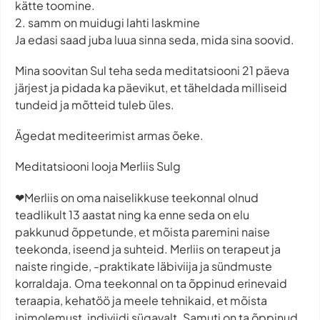
kätte toomine.
2. samm on muidugi lahti laskmine
Ja edasi saad juba luua sinna seda, mida sina soovid.
Mina soovitan Sul teha seda meditatsiooni 21 päeva
järjest ja pidada ka päevikut, et täheldada milliseid
tundeid ja mõtteid tuleb üles.
Ägedat mediteerimist armas õeke.
Meditatsiooni looja Merliis Sulg
❤Merliis on oma naiselikkuse teekonnal olnud
teadlikult 13 aastat ning ka enne seda on elu
pakkunud õppetunde, et mõista paremini naise
teekonda, iseend ja suhteid. Merliis on terapeut ja
naiste ringide, -praktikate läbiviija ja sündmuste
korraldaja. Oma teekonnal on ta õppinud erinevaid
teraapia, kehatöö ja meele tehnikaid, et mõista
inimolemust, indiviidi sügavalt. Samuti on ta õppinud