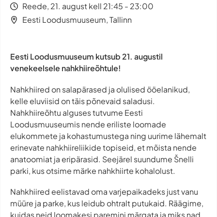
Reede, 21. august kell 21:45 - 23:00
Eesti Loodusmuuseum, Tallinn
Eesti Loodusmuuseum kutsub 21. augustil
venekeelsele nahkhiireõhtule!
Nahkhiired on salapärased ja olulised ööelanikud,
kelle eluviisid on täis põnevaid saladusi.
Nahkhiireõhtu alguses tutvume Eesti
Loodusmuuseumis nende eriliste loomade
elukommete ja kohastumustega ning uurime lähemalt
erinevate nahkhiireliikide topiseid, et mõista nende
anatoomiat ja eripärasid. Seejärel suundume Šnelli
parki, kus otsime märke nahkhiirte kohalolust.
Nahkhiired eelistavad oma varjepaikadeks just vanu
müüre ja parke, kus leidub ohtralt putukaid. Räägime,
kuidas neid loomakesi paremini märgata ja miks nad