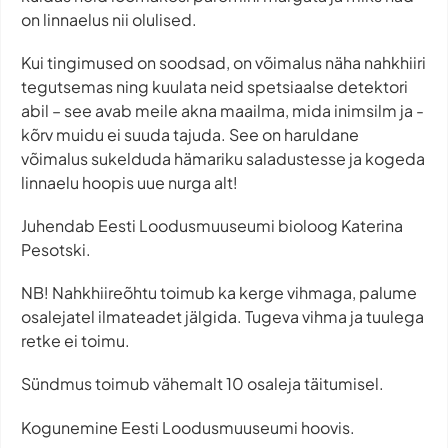
on linnaelus nii olulised.
Kui tingimused on soodsad, on võimalus näha nahkhiiri
tegutsemas ning kuulata neid spetsiaalse detektori
abil – see avab meile akna maailma, mida inimsilm ja -
kõrv muidu ei suuda tajuda. See on haruldane
võimalus sukelduda hämariku saladustesse ja kogeda
linnaelu hoopis uue nurga alt!
Juhendab Eesti Loodusmuuseumi bioloog Katerina
Pesotski.
NB! Nahkhiireõhtu toimub ka kerge vihmaga, palume
osalejatel ilmateadet jälgida. Tugeva vihma ja tuulega
retke ei toimu.
Sündmus toimub vähemalt 10 osaleja täitumisel.
Kogunemine Eesti Loodusmuuseumi hoovis.