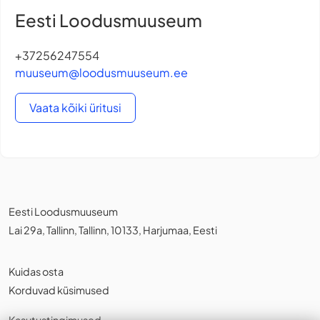
Eesti Loodusmuuseum
+37256247554
muuseum@loodusmuuseum.ee
Vaata kõiki üritusi
Eesti Loodusmuuseum
Lai 29a, Tallinn, Tallinn, 10133, Harjumaa, Eesti
Kuidas osta
Korduvad küsimused