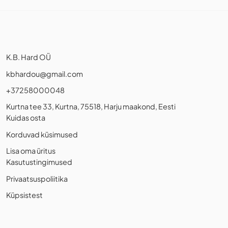
K.B. Hard OÜ
kbhardou@gmail.com
+37258000048
Kurtna tee 33, Kurtna, 75518, Harju maakond, Eesti
Kuidas osta
Korduvad küsimused
Lisa oma üritus
Kasutustingimused
Privaatsuspoliitika
Küpsistest