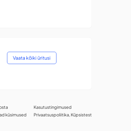
Vaata kõiki üritusi
osta
Kasutustingimused
ad küsimused
Privaatsuspoliitika
,
Küpsistest