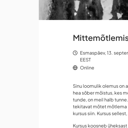
Mittemõtlemis
Esmaspäev, 13. septe
EEST
Online
Sinu loomulik olemus on 
hea sõber mõistus, kes m
tunde, on meil halb tunne
tekitavat mõtet mõtlema h
kursus siin. Kursus selles
Kursus koosneb üheksast 