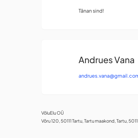
Tänan sind!
Andrues Vana
andrues.vana@gmail.co
VõluElu OÜ
Võru 120, 50111 Tartu, Tartu maakond, Tartu, 5011