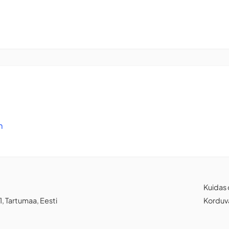
m
Kuidas 
1, Tartumaa, Eesti
Korduv