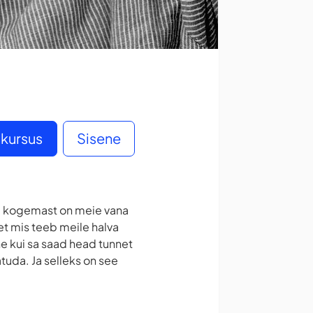
 kursus
Sisene
da kogemast on meie vana
t mis teeb meile halva
ne kui sa saad head tunnet
uda. Ja selleks on see