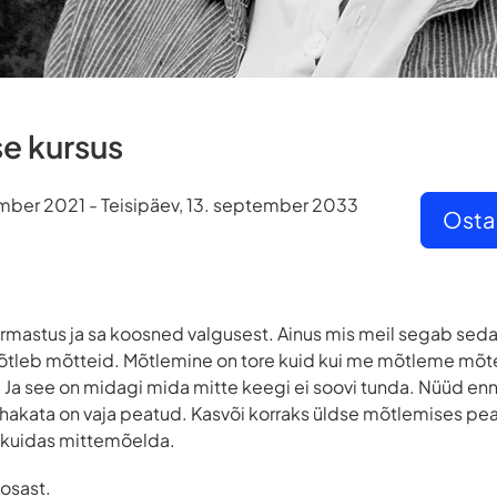
e kursus
mber 2021 - Teisipäev, 13. september 2033
Osta
armastus ja sa koosned valgusest. Ainus mis meil segab se
õtleb mõtteid. Mõtlemine on tore kuid kui me mõtleme mõte
. Ja see on midagi mida mitte keegi ei soovi tunda. Nüüd en
akata on vaja peatud. Kasvõi korraks üldse mõtlemises peat
t, kuidas mittemõelda.
osast.