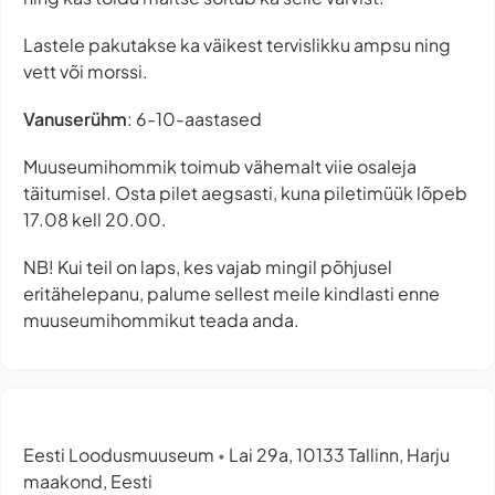
Lastele pakutakse ka väikest tervislikku ampsu ning
vett või morssi.
Vanuserühm
: 6-10-aastased
Muuseumihommik toimub vähemalt viie osaleja
täitumisel. Osta pilet aegsasti, kuna piletimüük lõpeb
17.08 kell 20.00.
NB! Kui teil on laps, kes vajab mingil põhjusel
eritähelepanu, palume sellest meile kindlasti enne
muuseumihommikut teada anda.
Eesti Loodusmuuseum
Lai 29a, 10133 Tallinn, Harju
•
maakond, Eesti