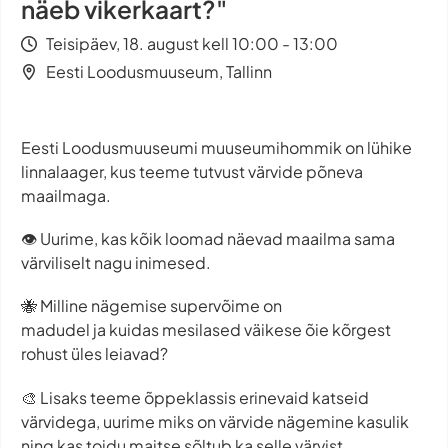
näeb vikerkaart?"
Teisipäev, 18. august kell 10:00 - 13:00
Eesti Loodusmuuseum, Tallinn
Eesti Loodusmuuseumi muuseumihommik on lühike
linnalaager, kus teeme tutvust värvide põneva
maailmaga.
👁️ Uurime, kas kõik loomad näevad maailma sama
värviliselt nagu inimesed.
🐝 Milline nägemise supervõime on
madudel ja kuidas mesilased väikese õie kõrgest
rohust üles leiavad?
🎨 Lisaks teeme õppeklassis erinevaid katseid
värvidega, uurime miks on värvide nägemine kasulik
ning kas toidu maitse sõltub ka selle värvist.