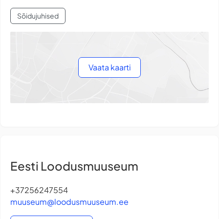
Sõidujuhised
Vaata kaarti
Eesti Loodusmuuseum
+37256247554
muuseum@loodusmuuseum.ee