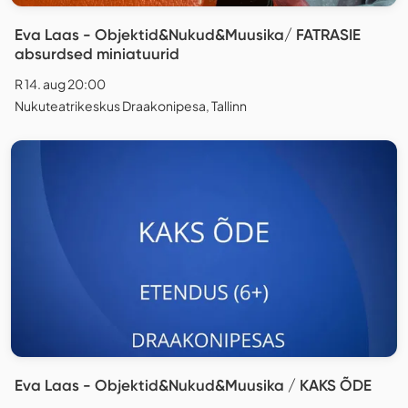
Eva Laas - Objektid&Nukud&Muusika/ FATRASIE
absurdsed miniatuurid
R 14. aug 20:00
Nukuteatrikeskus Draakonipesa, Tallinn
Eva Laas - Objektid&Nukud&Muusika / KAKS ÕDE