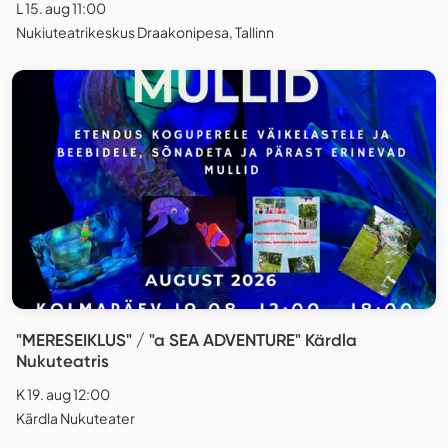
L 15. aug 11:00
Nukiuteatrikeskus Draakonipesa, Tallinn
"MERESEIKLUS" / "a SEA ADVENTURE" Kärdla
Nukuteatris
K 19. aug 12:00
Kärdla Nukuteater