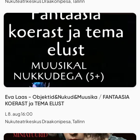
Nukuteatrikeskus Draakonipesa, Tallinn
Eva Laas - Objektid&Nukud&Muusika / FANTAASIA
KOERAST ja TEMA ELUST
L 8. aug 16:00
Nukuteatrikeskus Draakonipesa, Tallinn