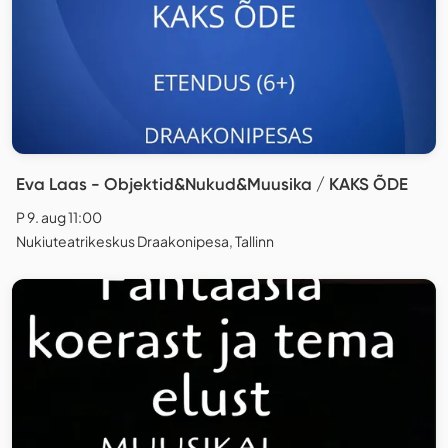
Eva Laas - Objektid&Nukud&Muusika / KAKS ÕDE
P 9. aug 11:00
Nukiuteatrikeskus Draakonipesa, Tallinn