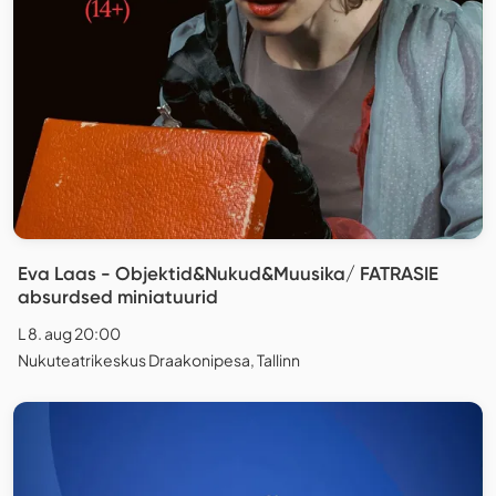
Eva Laas - Objektid&Nukud&Muusika/ FATRASIE
absurdsed miniatuurid
L 8. aug 20:00
Nukuteatrikeskus Draakonipesa, Tallinn