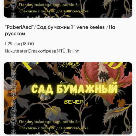
"PaberiAed"/Сад бумажный" vene keeles /На
русском
L 29. aug 18:00
Nukuteater Draakonipesa MTÜ, Tallinn