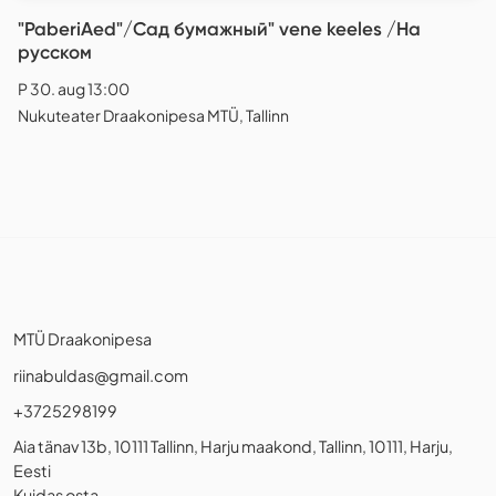
"PaberiAed"/Сад бумажный" vene keeles /На
русском
P 30. aug 13:00
Nukuteater Draakonipesa MTÜ, Tallinn
MTÜ Draakonipesa
riinabuldas@gmail.com
+3725298199
Aia tänav 13b, 10111 Tallinn, Harju maakond, Tallinn, 10111, Harju,
Eesti
Kuidas osta