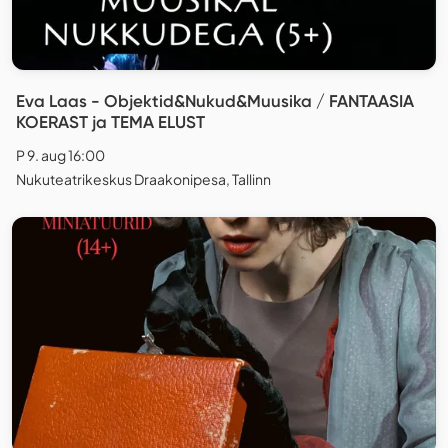
Eva Laas - Objektid&Nukud&Muusika / FANTAASIA
KOERAST ja TEMA ELUST
P 9. aug 16:00
Nukuteatrikeskus Draakonipesa, Tallinn