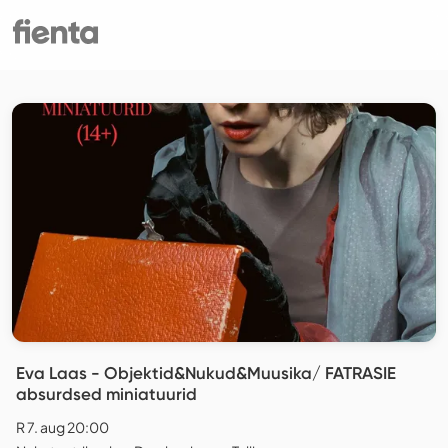
Eva Laas - Objektid&Nukud&Muusika/ FATRASIE
absurdsed miniatuurid
R 7. aug 20:00