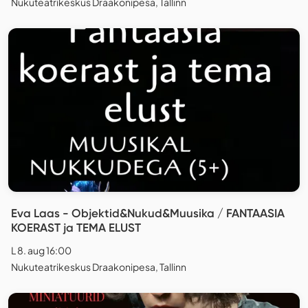
Nukuteatrikeskus Draakonipesa, Tallinn
Eva Laas - Objektid&Nukud&Muusika / FANTAASIA
KOERAST ja TEMA ELUST
L 8. aug 16:00
Nukuteatrikeskus Draakonipesa, Tallinn