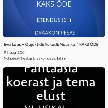
Eva Laas - Objektid&Nukud&Muusika / KAKS ÕDE
P 9. aug 11:00
Nukiuteatrikeskus Draakonipesa, Tallinn