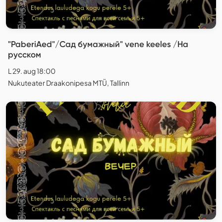
"PaberiAed"/Сад бумажный" vene keeles /На
русском
L 29. aug 18:00
Nukuteater Draakonipesa MTÜ, Tallinn