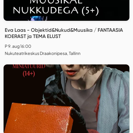
Eva Laas - Objektid&Nukud&Muusika / FANTAASIA
KOERAST ja TEMA ELUST
P 9. aug 16:00
Nukuteatrikeskus Draakonipesa, Tallinn