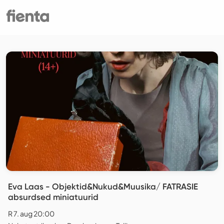
Eva Laas - Objektid&Nukud&Muusika/ FATRASIE
absurdsed miniatuurid
R 7. aug 20:00