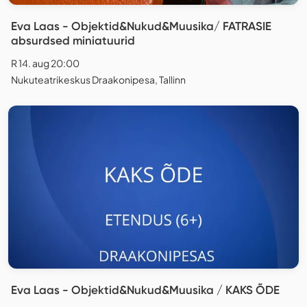
Eva Laas - Objektid&Nukud&Muusika/ FATRASIE
absurdsed miniatuurid
R 14. aug 20:00
Nukuteatrikeskus Draakonipesa, Tallinn
Eva Laas - Objektid&Nukud&Muusika / KAKS ÕDE