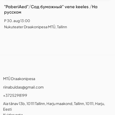
"PaberiAed"/Сад бумажный" vene keeles /На
русском
P 30. aug 13:00
Nukuteater Draakonipesa MTÜ, Tallinn
MTÜ Draakonipesa
riinabuldas@gmail.com
+3725298199
Aia tänav 13b, 10111 Tallinn, Harju maakond, Tallinn, 10111, Harju,
Eesti
Kuidas osta