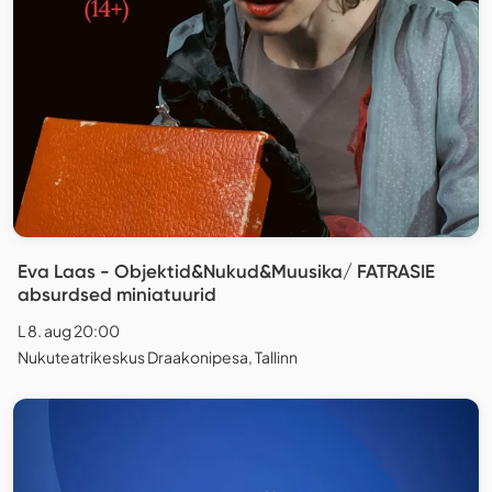
Eva Laas - Objektid&Nukud&Muusika/ FATRASIE
absurdsed miniatuurid
L 8. aug 20:00
Nukuteatrikeskus Draakonipesa, Tallinn