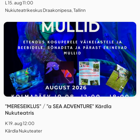
L 15. aug 11:00
Nukiuteatrikeskus Draakonipesa, Tallinn
"MERESEIKLUS" / "a SEA ADVENTURE" Kärdla
Nukuteatris
K 19. aug 12:00
Kärdla Nukuteater