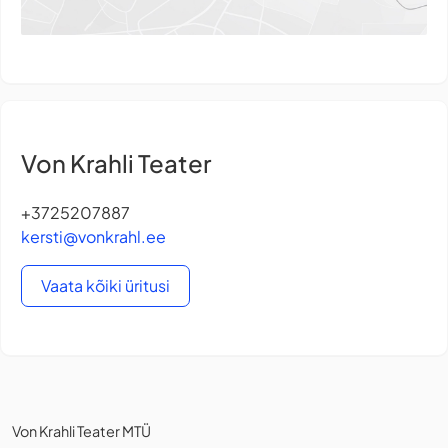
Von Krahli Teater
+3725207887
kersti@vonkrahl.ee
Vaata kõiki üritusi
Von Krahli Teater MTÜ