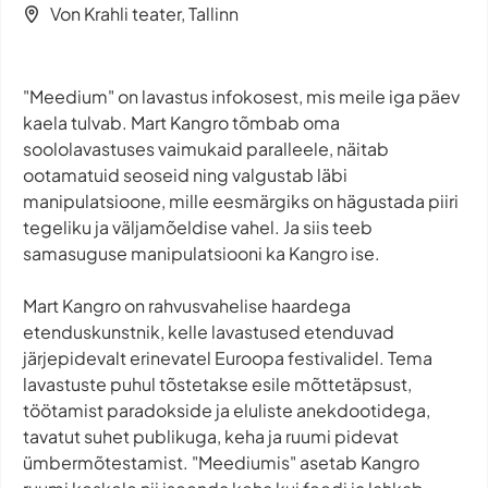
Von Krahli teater, Tallinn
"Meedium" on lavastus infokosest, mis meile iga päev
kaela tulvab. Mart Kangro tõmbab oma
soololavastuses vaimukaid paralleele, näitab
ootamatuid seoseid ning valgustab läbi
manipulatsioone, mille eesmärgiks on hägustada piiri
tegeliku ja väljamõeldise vahel. Ja siis teeb
samasuguse manipulatsiooni ka Kangro ise.
Mart Kangro on rahvusvahelise haardega
etenduskunstnik, kelle lavastused etenduvad
järjepidevalt erinevatel Euroopa festivalidel. Tema
lavastuste puhul tõstetakse esile mõttetäpsust,
töötamist paradokside ja eluliste anekdootidega,
tavatut suhet publikuga, keha ja ruumi pidevat
ümbermõtestamist. "Meediumis" asetab Kangro