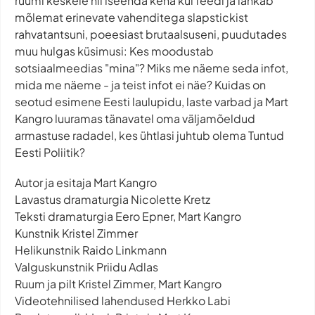
ruumi keskele nii iseenda keha kui feedi ja lahkab
mõlemat erinevate vahenditega slapstickist
rahvatantsuni, poeesiast brutaalsuseni, puudutades
muu hulgas küsimusi: Kes moodustab
sotsiaalmeedias "mina"? Miks me näeme seda infot,
mida me näeme - ja teist infot ei näe? Kuidas on
seotud esimene Eesti laulupidu, laste varbad ja Mart
Kangro luuramas tänavatel oma väljamõeldud
armastuse radadel, kes ühtlasi juhtub olema Tuntud
Eesti Poliitik?
Autor ja esitaja Mart Kangro
Lavastus dramaturgia Nicolette Kretz
Teksti dramaturgia Eero Epner, Mart Kangro
Kunstnik Kristel Zimmer
Helikunstnik Raido Linkmann
Valguskunstnik Priidu Adlas
Ruum ja pilt Kristel Zimmer, Mart Kangro
Videotehnilised lahendused Herkko Labi