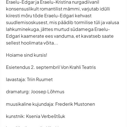
Eraelu-Edgar ja Eraelu-Kristina nurgadiivanil
konsensuslikult romantilist mämmi, varjutab idülli
kiiresti mõru tõde Eraelu-Edgari kehvast
suudlemisoskusest, mis päädib tormilise tüli ja valusa
lahkuminekuga, jättes murtud südamega Eraelu-
Edgari kaamerate ees vanduma, et kavatseb saate
sellest hoolimata võita...
Hoiame sind kursis!
Esietendus 2. septembril Von Krahli Teatris
lavastaja: Triin Ruumet
dramaturg: Joosep Lõhmus
muusikaline kujundaja: Frederik Mustonen
kunstnik: Ksenia Verbeštšuk