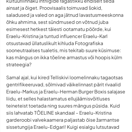
kultuurilinnaku intriigide rägastikku endiselt seda
ainsat ja õiget. Proovisaalis toimuvad šokid,
saladused ja valed on aga jätnud lavastusmeeskonna
õhku ahmima, sest sündmused on võtnud juba
esimesest hetkest täiesti ootamatu pöörde, kui
Eraelu-Kristina ja tuntud influencer Eraelu-Karl
otsustavad üllatuslikult kihluda Fotografiska
sooneutraalses tualetis, mis tekitab suure küsimuse:
kas mängus on ikka tõeline armastus või hoopis külm
strateegia?
Samal ajal, kui kired Telliskivi loomelinnaku tagaotsas
gentrifikeeruvad, sõlmivad väikelinnast pärit rivaalid
Eraelu-Markus ja Eraelu-Herman Burger Boxis salajase
liidu, et selles halastamatus ellujäämisvõitluses
teineteist toetada ning suures mängus püsida. Kuid
siis lahvatab TÕELINE skandaal – Eraelu-Kristina
garderoobi valvekaamera paljastab öise žarmantse
sissetungija Eraelu-Edgari! Kuigi esialgu lutsutavad