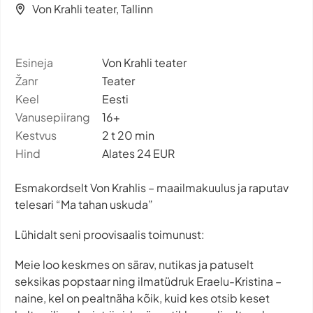
Von Krahli teater, Tallinn
Esineja
Von Krahli teater
Žanr
Teater
Keel
Eesti
Vanusepiirang
16+
Kestvus
2 t 20 min
Hind
Alates 24 EUR
Esmakordselt Von Krahlis – maailmakuulus ja raputav
telesari “Ma tahan uskuda”
Lühidalt seni proovisaalis toimunust:
Meie loo keskmes on särav, nutikas ja patuselt
seksikas popstaar ning ilmatüdruk Eraelu-Kristina –
naine, kel on pealtnäha kõik, kuid kes otsib keset