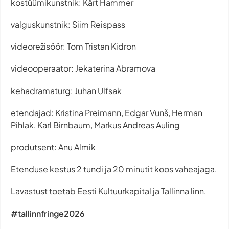
kostüümikunstnik: Kärt Hammer
valguskunstnik: Siim Reispass
videorežisöör: Tom Tristan Kidron
videooperaator: Jekaterina Abramova
kehadramaturg: Juhan Ulfsak
etendajad: Kristina Preimann, Edgar Vunš, Herman
Pihlak, Karl Birnbaum, Markus Andreas Auling
produtsent: Anu Almik
Etenduse kestus 2 tundi ja 20 minutit koos vaheajaga.
Lavastust toetab Eesti Kultuurkapital ja Tallinna linn.
#tallinnfringe2026