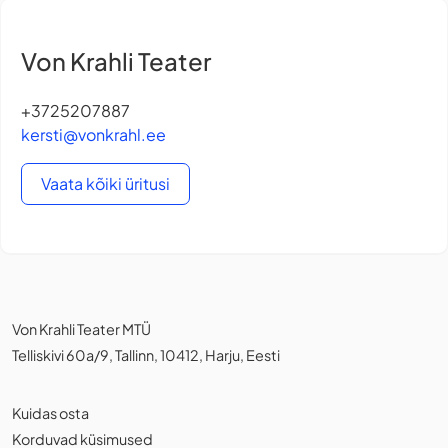
Von Krahli Teater
+3725207887
kersti@vonkrahl.ee
Vaata kõiki üritusi
Von Krahli Teater MTÜ
Telliskivi 60a/9, Tallinn, 10412, Harju, Eesti
Kuidas osta
Korduvad küsimused