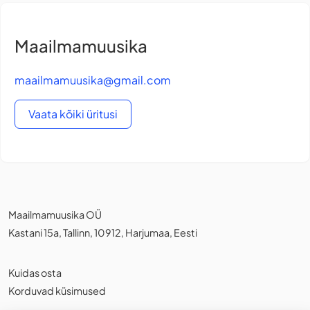
Maailmamuusika
maailmamuusika@gmail.com
Vaata kõiki üritusi
Maailmamuusika OÜ
Kastani 15a, Tallinn, 10912, Harjumaa, Eesti
Kuidas osta
Korduvad küsimused