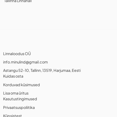
Tallinna Linnahall
Linnaloodus OÜ
info.minulind@gmail.com
Astangu 52-10, Tallinn, 13519, Harjumaa, Eesti
Kuidas osta
Korduvad küsimused
Lisa oma üritus
Kasutustingimused
Privaatsuspoliitika
Küpsistest