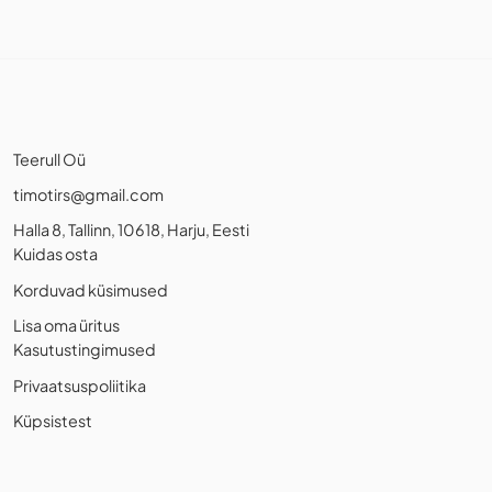
Teerull Oü
timotirs@gmail.com
Halla 8, Tallinn, 10618, Harju, Eesti
Kuidas osta
Korduvad küsimused
Lisa oma üritus
Kasutustingimused
Privaatsuspoliitika
Küpsistest