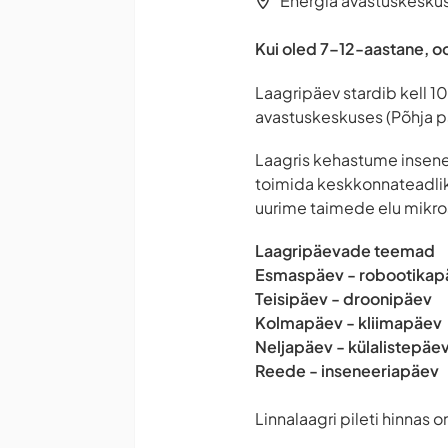
Energia avastuskeskus 
Kui oled 7–12-aastane, o
Laagripäev stardib kell 1
avastuskeskuses (Põhja pst
Laagris kehastume insene
toimida keskkonnateadlik
uurime taimede elu mikro
Laagripäevade teemad
Esmaspäev - robootikap
Teisipäev - droonipäev
Kolmapäev - kliimapäev
Neljapäev - külalistepäev
Reede - inseneeriapäev
Linnalaagri pileti hinnas o