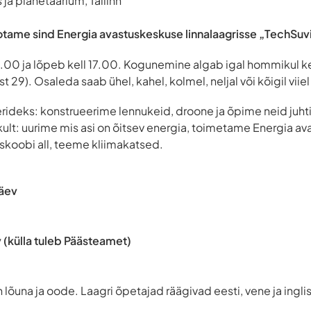
ja planetaarium, Tallinn
otame sind Energia avastuskeskuse linnalaagrisse „TechSuv
0.00 ja lõpeb kell 17.00. Kogunemine algab igal hommikul ke
 29). Osaleda saab ühel, kahel, kolmel, neljal või kõigil viiel
rideks: konstrueerime lennukeid, droone ja õpime neid juht
ult: uurime mis asi on õitsev energia, toimetame Energia a
skoobi all, teeme kliimakatsed.
äev
 (külla tuleb Päästeamet)
n lõuna ja oode. Laagri õpetajad räägivad eesti, vene ja ingli