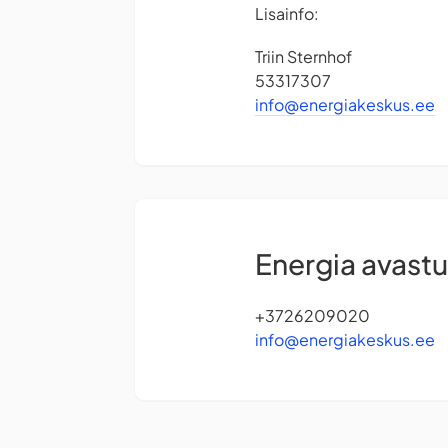
Lisainfo:
Triin Sternhof
53317307
info@energiakeskus.ee
Energia avast
+3726209020
info@energiakeskus.ee