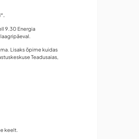
i“.
ll 9.30 Energia
 laagripäeval.
ima. Lisaks õpime kuidas
vastuskeskuse Teadusaias,
se keelt.