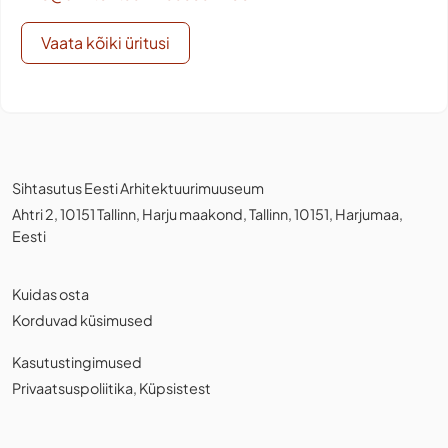
Vaata kõiki üritusi
Sihtasutus Eesti Arhitektuurimuuseum
Ahtri 2, 10151 Tallinn, Harju maakond, Tallinn, 10151, Harjumaa,
Eesti
Kuidas osta
Korduvad küsimused
Kasutustingimused
Privaatsuspoliitika
,
Küpsistest