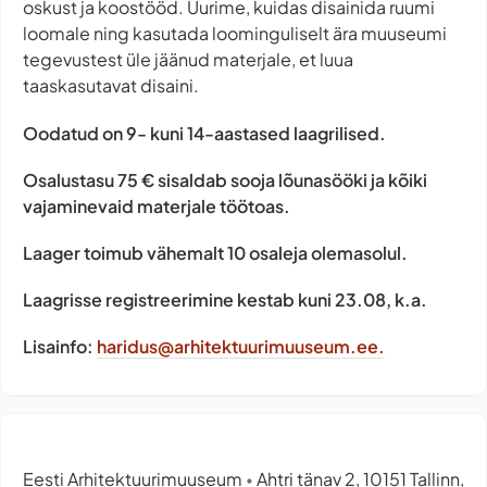
oskust ja koostööd. Uurime, kuidas disainida ruumi
loomale ning kasutada loominguliselt ära muuseumi
tegevustest üle jäänud materjale, et luua
taaskasutavat disaini.
Oodatud on 9- kuni 14-aastased laagrilised.
Osalustasu 75 € sisaldab sooja lõunasööki ja kõiki
vajaminevaid materjale töötoas.
Laager toimub vähemalt 10 osaleja olemasolul.
Laagrisse registreerimine kestab kuni 23.08, k.a.
Lisainfo:
haridus@arhitektuurimuuseum.ee
.
Eesti Arhitektuurimuuseum
Ahtri tänav 2, 10151 Tallinn,
•