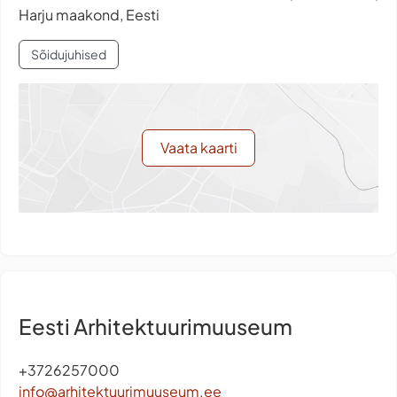
Harju maakond, Eesti
Sõidujuhised
Vaata kaarti
Eesti Arhitektuurimuuseum
+3726257000
info@arhitektuurimuuseum.ee