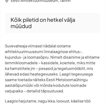
Eesti Arhitektuurimuuseum, Tallinn
Kõik piletid on hetkel välja
müüdud
Suvevaheaja viimasel nädalal ootame
arhitektuurimuuseumi linnalaagrisse ehitus-,
kujundus- ja loomasõpru. Nimelt disainime ja ehitame
lemmikloomadele – kassidele, koertele, miks mitte
ka hamstritele jm – pesasid ja tegelusmööblit, mis
lähevad edasi heategevuseks. Laagri tegevusega
saame toetada näiteks Eesti Metsloomaühingu
aastalõpumüüki või mõnda kodutute loomade
varjupaika – detailid täpsustuvad.
Laagris harjutame, nagu ikka, loovust, käelise töö