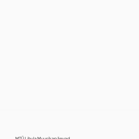
MTÜ Lihula Muusikapäevad