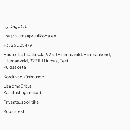
By Dagö OÜ
liisa@hiiumaapruulikoda.ee
+3725025479
Hautselja, Tubala küla, 92311 Hiiumaa vald, Hiiu maakond,
Hiiumaa vald, 92311, Hiiumaa, Eesti
Kuidas osta
Korduvad küsimused
Lisa oma üritus
Kasutustingimused
Privaatsuspoliitika
Küpsistest