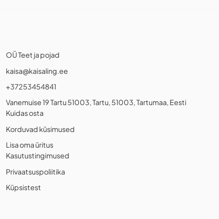
OÜ Teet ja pojad
kaisa@kaisaling.ee
+37253454841
Vanemuise 19 Tartu 51003, Tartu, 51003, Tartumaa, Eesti
Kuidas osta
Korduvad küsimused
Lisa oma üritus
Kasutustingimused
Privaatsuspoliitika
Küpsistest