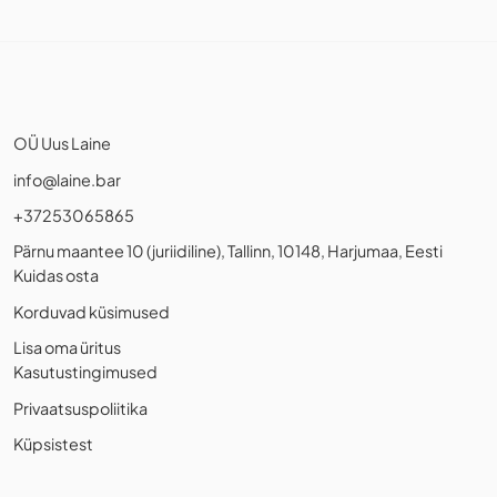
OÜ Uus Laine
info@laine.bar
+37253065865
Pärnu maantee 10 (juriidiline), Tallinn, 10148, Harjumaa, Eesti
Kuidas osta
Korduvad küsimused
Lisa oma üritus
Kasutustingimused
Privaatsuspoliitika
Küpsistest