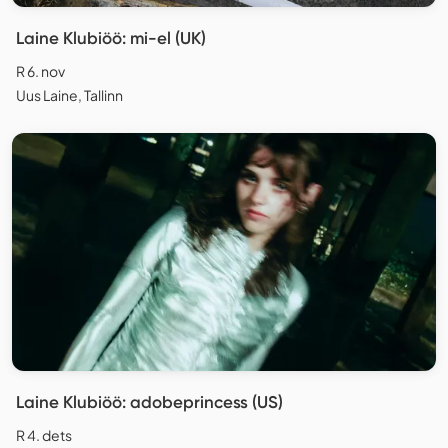
Laine Klubiöö: mi-el (UK)
R 6. nov
Uus Laine, Tallinn
Laine Klubiöö: adobeprincess (US)
R 4. dets