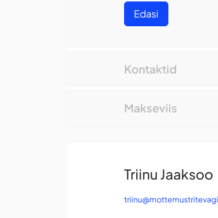
Edasi
Kontaktid
Makseviis
Triinu Jaaksoo
triinu@mottemustritevag