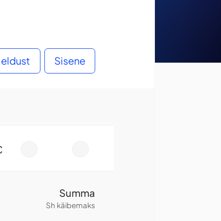
rjeldust
Sisene
€
-
+
Summa
Sh käibemaks