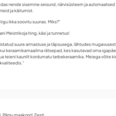
kuidas nende sisemine seisund, närvisüsteem ja automaatsed
teid ja käitumist.
iigu ikka soovitu suunas. Miks?"
ni Meistrikoja hing, käsi ja tunnetus!
statud suure armastuse ja täpsusega, lähtudes mugavusest j
 kui keraamikamaailma rätsepad, kes kasutavad oma igapäev
uua teieni kaunilt kordumatu tarbekeraamika. Meiega võite ki
kvaliteedis."
, Pärnu maakond, Eesti