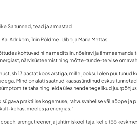
õike Sa tunned, tead ja armastad
 Kai Adrikorn, Triin Põldme-Uibo ja Maria Mettas
õttudes kohtuvad hiina meditsiin, nõelravi ja ämmaemanda
ergiast, närvisüsteemist ning mõtte-tunde-tervise omavah
ust, sh 13 aastat koos arstiga, mille jooksul olen puutunud 
dega. Mind on alati saatnud kaasasündinud oskus tunnetada
 sümptomite taha ning leida üles nende tegelikud juurpõhju
sügava praktilise kogemuse, rahvusvahelise väljaõppe ja 
ikult-kehas, meeles ja energias."
 coach, arengutreener ja juhtimiskoolitaja, kelle töö keskm