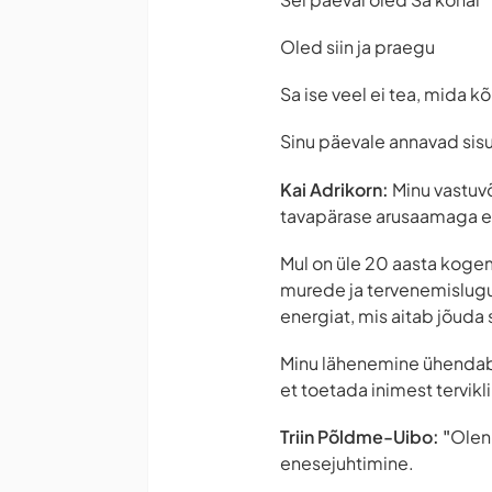
Oled siin ja praegu
Sa ise veel ei tea, mida k
Sinu päevale annavad sisu
Kai Adrikorn:
Minu vastuv
tavapärase arusaamaga en
Mul on üle 20 aasta kogem
murede ja tervenemislugu
energiat, mis aitab jõuda
Minu lähenemine ühendab 
et toetada inimest tervikl
Triin Põldme-Uibo: "
Olen
enesejuhtimine.