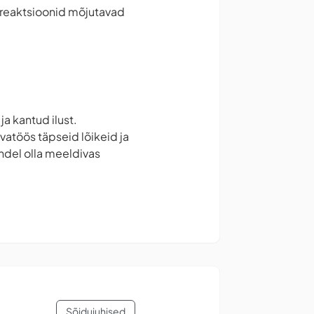
 reaktsioonid mõjutavad
a kantud ilust.
atöös täpseid lõikeid ja
ndel olla meeldivas
Sõidujuhised