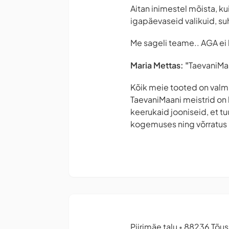
Aitan inimestel mõista, 
igapäevaseid valikuid, suh
Me sageli teame.. AGA ei l
Maria Mettas: "
TaevaniMaa
Kõik meie tooted on valmi
TaevaniMaani meistrid on
keerukaid jooniseid, et t
kogemuses ning võrratus 
Piirimäe talu
88236 Tõusi
•