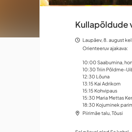
Kullapõldude 
Laupäev, 8. august kel
Orienteeruv ajakava:
10:00 Saabumina, h
10:30 Triin Põldme-Ui
12:30 Lõuna
13:15 Kai Adrikorn
15:15 Kohvipaus
15:30 Maria Mettas Ke
18:30 Kojuminek pari
Piirimäe talu, Tõusi
Sel päeval oled Sa kohal