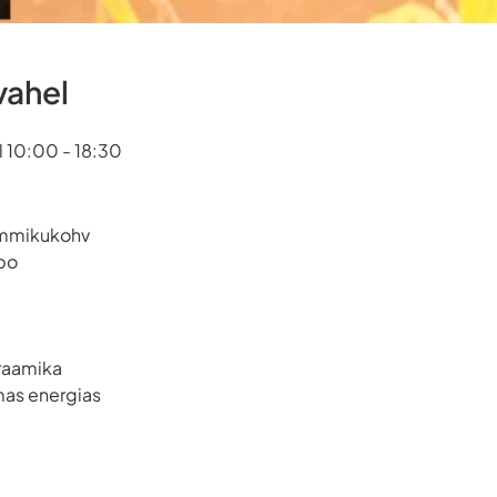
vahel
l 10:00 - 18:30
ommikukohv
bo
raamika
mas energias