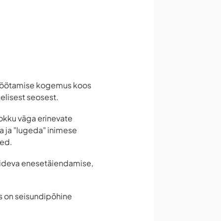
 töötamise kogemus koos
elisest seosest.
kokku väga erinevate
 ja "lugeda" inimese
sed.
pideva enesetäiendamise,
es on seisundipõhine