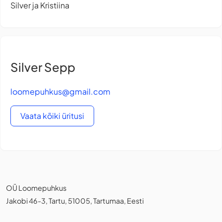
Silver ja Kristiina
Silver Sepp
loomepuhkus@gmail.com
Vaata kõiki üritusi
OÜ Loomepuhkus
Jakobi 46-3, Tartu, 51005, Tartumaa, Eesti