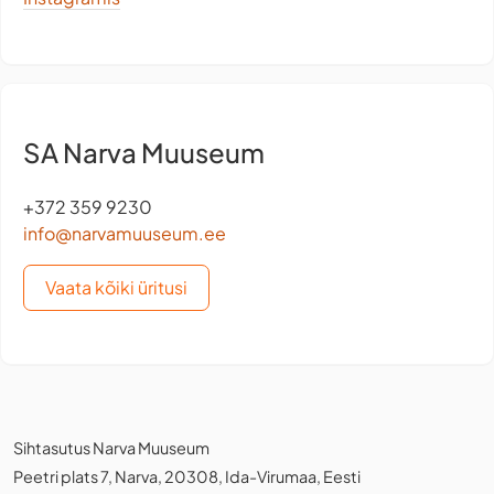
SA Narva Muuseum
+372 359 9230
info@narvamuuseum.ee
Vaata kõiki üritusi
Sihtasutus Narva Muuseum
Peetri plats 7, Narva, 20308, Ida-Virumaa, Eesti