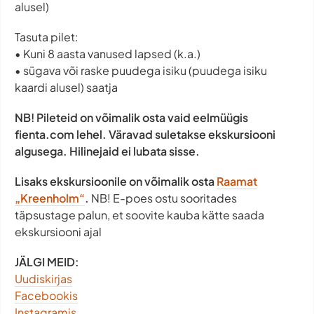
alusel)
Tasuta pilet:
• Kuni 8 aasta vanused lapsed (k.a.)
• sügava või raske puudega isiku (puudega isiku
kaardi alusel) saatja
NB! Pileteid on võimalik osta vaid eelmüügis
fienta.com lehel. Väravad suletakse ekskursiooni
algusega. Hilinejaid ei lubata sisse.
Lisaks ekskursioonile on võimalik osta
Raamat
„Kreenholm“
.
NB! E-poes ostu sooritades
täpsustage palun, et soovite kauba kätte saada
ekskursiooni ajal
JÄLGI MEID:
Uudiskirjas
Facebookis
Instagramis