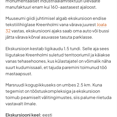
monumentaalset industriaalarhitektuuri ülevaate
manufaktuuri enam kui 160-aastasest ajaloost.
Muuseumi giidi juhtimisel algab ekskursioon endise
tekstiilihiiglase Kreenholmi vana värava juurest
Joala
32
vastas, ekskursiooni ajaks saab oma auto või bussi
jätta värava kõrval asuvasse tasuta parklasse.
Ekskursioon kestab ligikaudu 1.5 tundi. Selle aja sees
liigutakse Kreenholmi suletud territooriumil ja käiakse
vanas tehasehoones, kus külastajatel on võimalik näha
suurt kudumissaali, et tajuda paremini toimunud töö
mastaapsust.
Marsruudi kogupikkuseks on umbes 2.5 km. Kuna
tegemist on tööstuskompleksiga ja ekskursioon
toimub peamiselt välitingimustes, siis palume riietuda
vastavalt ilmale.
Ekskursiooni keel:
eesti