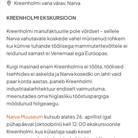
Kreenholmi vana värav, Narva
KREENHOLMI EKSKURSIOON
Kreenholmi manufaktuurile pole võrdset – sellele
Narva vahutavate koskede vahel mürisenud rohkem
kui kümne tuhande töölisega mammutettevõttele ei
leidunud sarnast ei Venemaal ega Euroopas.
Kuigi masinad enam Kreenholmis ei tööta, töölised
tsehhides ei askelda ja Narva kosedki on lahti vaid
paar korda aastas, paneb Kreenholmi
industriaalarhitektuur endiselt vaimustuma,
meenutades oma hiiglasliku tööstuspargiga
möödunud hiilgeaegu.
Narva Muuseum
kutsub alates 26. aprillist igal
pühapäeval (oktoobrini) kell 12:00 ekskursioonile
Kreenholmi, kus külastaja saab keset