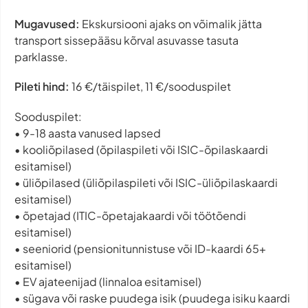
Mugavused:
Ekskursiooni ajaks on võimalik jätta
transport sissepääsu kõrval asuvasse tasuta
parklasse.
Pileti hind:
16 €/täispilet, 11 €/sooduspilet
Sooduspilet:
• 9-18 aasta vanused lapsed
• kooliõpilased (õpilaspileti või ISIC-õpilaskaardi
esitamisel)
• üliõpilased (üliõpilaspileti või ISIC-üliõpilaskaardi
esitamisel)
• õpetajad (ITIC-õpetajakaardi või töötõendi
esitamisel)
• seeniorid (pensionitunnistuse või ID-kaardi 65+
esitamisel)
• EV ajateenijad (linnaloa esitamisel)
• sügava või raske puudega isik (puudega isiku kaardi