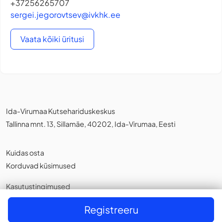
+37256265707
sergei.jegorovtsev@ivkhk.ee
Vaata kõiki üritusi
Ida-Virumaa Kutsehariduskeskus
Tallinna mnt. 13, Sillamäe, 40202, Ida-Virumaa, Eesti
Kuidas osta
Korduvad küsimused
Kasutustingimused
Privaatsuspoliitika
,
Küpsistest
Registreeru