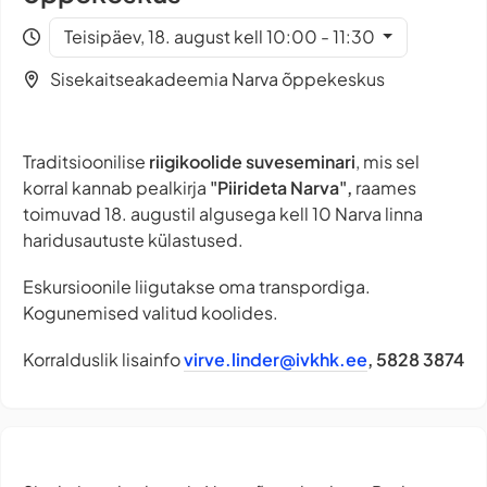
Teisipäev, 18. august kell 10:00 - 11:30
Sisekaitseakadeemia Narva õppekeskus
Traditsioonilise
riigikoolide suveseminari
, mis sel
korral kannab pealkirja
"Piirideta Narva",
raames
toimuvad 18. augustil algusega kell 10 Narva linna
haridusautuste külastused.
Eskursioonile liigutakse oma transpordiga.
Kogunemised valitud koolides.
Korralduslik lisainfo
virve.linder@ivkhk.ee
, 5828 3874