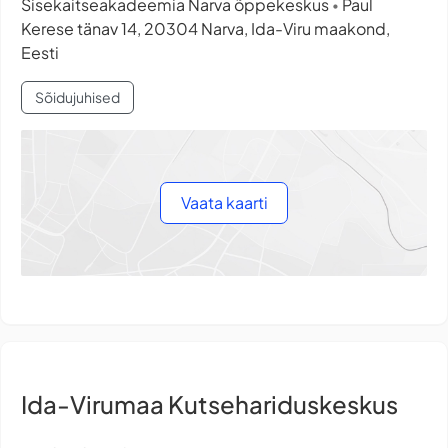
Sisekaitseakadeemia Narva õppekeskus
Paul
•
Kerese tänav 14, 20304 Narva, Ida-Viru maakond,
Eesti
Sõidujuhised
Vaata kaarti
Ida-Virumaa Kutsehariduskeskus