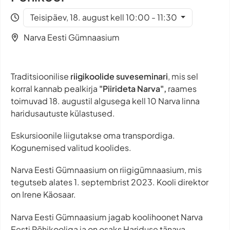
Teisipäev, 18. august kell 10:00 - 11:30
Narva Eesti Gümnaasium
Traditsioonilise
riigikoolide suveseminari
, mis sel
korral kannab pealkirja
"Piirideta Narva",
raames
toimuvad 18. augustil algusega kell 10 Narva linna
haridusautuste külastused.
Eskursioonile liigutakse oma transpordiga.
Kogunemised valitud koolides.
Narva Eesti Gümnaasium on riigigümnaasium, mis
tegutseb alates 1. septembrist 2023. Kooli direktor
on Irene Käosaar.
Narva Eesti Gümnaasium jagab koolihoonet Narva
Eesti Põhikooliga ja on osaks Hariduse tänava