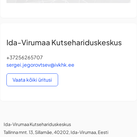
Ida-Virumaa Kutsehariduskeskus
+37256265707
sergei.jegorovtsev@ivkhk.ee
Vaata kõiki üritusi
Ida-Virumaa Kutsehariduskeskus
Tallinna mnt. 13, Sillamäe, 40202, Ida-Virumaa, Eesti