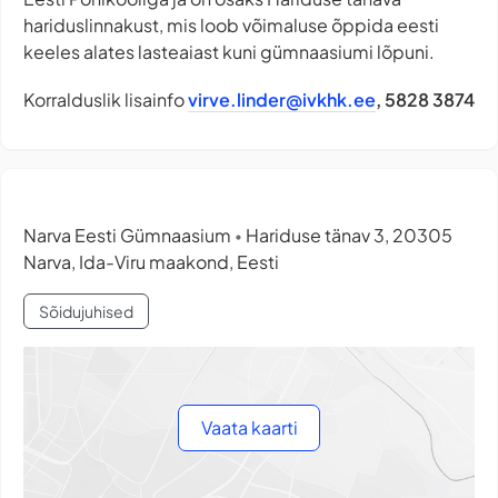
hariduslinnakust, mis loob võimaluse õppida eesti
keeles alates lasteaiast kuni gümnaasiumi lõpuni.
Korralduslik lisainfo
virve.linder@ivkhk.ee
, 5828 3874
Narva Eesti Gümnaasium
Hariduse tänav 3, 20305
•
Narva, Ida-Viru maakond, Eesti
Sõidujuhised
Vaata kaarti