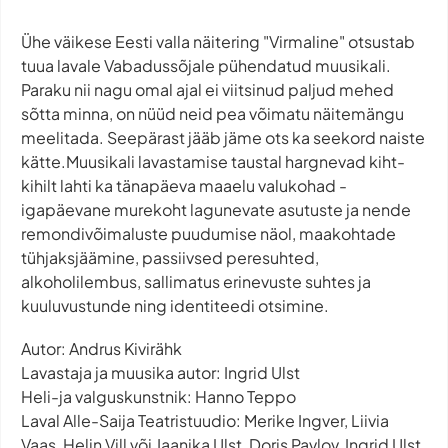
Ühe väikese Eesti valla näitering "Virmaline" otsustab
tuua lavale Vabadussõjale pühendatud muusikali.
Paraku nii nagu omal ajal ei viitsinud paljud mehed
sõtta minna, on nüüd neid pea võimatu näitemängu
meelitada. Seepärast jääb jäme ots ka seekord naiste
kätte.Muusikali lavastamise taustal hargnevad kiht-
kihilt lahti ka tänapäeva maaelu valukohad -
igapäevane murekoht lagunevate asutuste ja nende
remondivõimaluste puudumise näol, maakohtade
tühjaksjäämine, passiivsed peresuhted,
alkoholilembus, sallimatus erinevuste suhtes ja
kuuluvustunde ning identiteedi otsimine.
Autor: Andrus Kivirähk
Lavastaja ja muusika autor: Ingrid Ulst
Heli-ja valguskunstnik: Hanno Teppo
Laval Alle-Saija Teatristuudio: Merike Ingver, Liivia
Vaas, Helin Vill või Jaanika Ulst, Doris Pavlov, Ingrid Ulst,