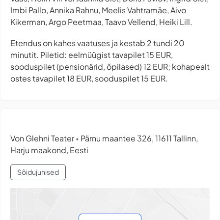
Imbi Pallo, Annika Rahnu, Meelis Vahtramäe, Aivo
Kikerman, Argo Peetmaa, Taavo Vellend, Heiki Lill.
Etendus on kahes vaatuses ja kestab 2 tundi 20
minutit. Piletid: eelmüügist tavapilet 15 EUR,
sooduspilet (pensionärid, õpilased) 12 EUR; kohapealt
ostes tavapilet 18 EUR, sooduspilet 15 EUR.
Von Glehni Teater
Pärnu maantee 326, 11611 Tallinn,
•
Harju maakond, Eesti
Sõidujuhised