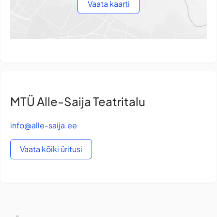
Vaata kaarti
MTÜ Alle-Saija Teatritalu
info@alle-saija.ee
Vaata kõiki üritusi