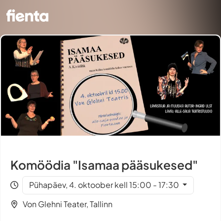
Komöödia "Isamaa pääsukesed"
Pühapäev, 4. oktoober kell 15:00 - 17:30
Von Glehni Teater, Tallinn