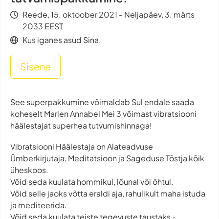
Reede, 15. oktoober 2021 - Neljapäev, 3. märts
2033 EEST
Kus iganes asud Sina.
Sisene
See superpakkumine võimaldab Sul endale saada
koheselt Marlen Annabel Mei 3 võimast vibratsiooni
häälestajat superhea tutvumishinnaga!
Vibratsiooni Häälestaja on Alateadvuse
Ümberkirjutaja, Meditatsioon ja Sageduse Tõstja kõik
üheskoos.
Võid seda kuulata hommikul, lõunal või õhtul.
Võid selle jaoks võtta eraldi aja, rahulikult maha istuda
ja mediteerida.
Võid seda kuulata teiste tegevuste taustaks -