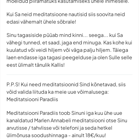
mõeldud piiramatuks kasutamiseks ühele inimesele.
Kui Sa neid meditatsioone nautisid siis soovita neid
edasi vähemalt ühele sõbrale!
Sinu tagasiside püüab mind kinni... seega... kui Sa
vähegi tunned, et saad, jaga end minuga. Kas kohe kui
kuulatud või veidi hiljem või väga palju hiljem. Täiega
laen endasse iga tagasi peegelduse ja olen Sulle selle
eest ülimalt tänulik Kallis!
P.P.S! Kui need meditatsioonid Sind kõnetavad, siis
võid valida liituda ka meie uue võimalusega:
Meditatsiooni Paradiis
Meditatsiooni Paradiis toob Sinuni iga kuu ühe uue
kanaldatud Marlen Annabeli meditatsiooni otse Sinu
arvutisse / tahvlisse või telefoni ja seda hetkel
ülimõnusa soodushinnaga - ainult 18€/kuu!