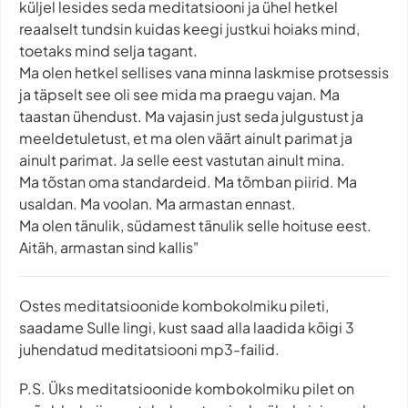
küljel lesides seda meditatsiooni ja ühel hetkel
reaalselt tundsin kuidas keegi justkui hoiaks mind,
toetaks mind selja tagant.
Ma olen hetkel sellises vana minna laskmise protsessis
ja täpselt see oli see mida ma praegu vajan. Ma
taastan ühendust. Ma vajasin just seda julgustust ja
meeldetuletust, et ma olen väärt ainult parimat ja
ainult parimat. Ja selle eest vastutan ainult mina.
Ma tõstan oma standardeid. Ma tõmban piirid. Ma
usaldan. Ma voolan. Ma armastan ennast.
Ma olen tänulik, südamest tänulik selle hoituse eest.
Aitäh, armastan sind kallis"
Ostes meditatsioonide kombokolmiku pileti,
saadame Sulle lingi, kust saad alla laadida kõigi 3
juhendatud meditatsiooni mp3-failid.
P.S. Üks meditatsioonide kombokolmiku pilet on