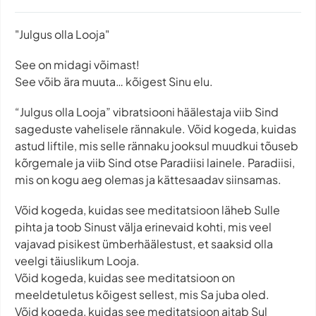
"Julgus olla Looja"
See on midagi võimast!
See võib ära muuta… kõigest Sinu elu.
“Julgus olla Looja” vibratsiooni häälestaja viib Sind
sageduste vahelisele rännakule. Võid kogeda, kuidas
astud liftile, mis selle rännaku jooksul muudkui tõuseb
kõrgemale ja viib Sind otse Paradiisi lainele. Paradiisi,
mis on kogu aeg olemas ja kättesaadav siinsamas.
Võid kogeda, kuidas see meditatsioon läheb Sulle
pihta ja toob Sinust välja erinevaid kohti, mis veel
vajavad pisikest ümberhäälestust, et saaksid olla
veelgi täiuslikum Looja.
Võid kogeda, kuidas see meditatsioon on
meeldetuletus kõigest sellest, mis Sa juba oled.
Võid kogeda, kuidas see meditatsioon aitab Sul