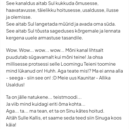
See kanaldus aitab Sul kukkuda õrnusesse,
haavatavusse, täielikku hoitusesse, usaldusse, ilusse
ja olemisse.
See aitab Sul langetada müürid ja avada oma süda.
See aitab Sul tõusta sageduses kõrgemale ja lennata
kergena uuele armastuse tasandile.
Wow. Wow... wow... wow... Mõni kanal lihtsalt
puudutab sügavamalt kui mõni teine! Ja ohsa
millisesse protsessi selle Loomingu Teieni toomine
mind lükanud on! Huhh. Aga teate mis!? Ma ei anna alla
- seega - siin see on! :D Meie uus Kaunitar - Allika
Usaldus!
Ta on jälle natukene... teistmoodi...
Ja viib mind kuidagi eriti õrna kohta...
Aga... ta... ma tean, et ta on Sinu kätes hoitud.
Aitäh Sulle Kallis, et saame seda teed siin Sinuga koos
käia!