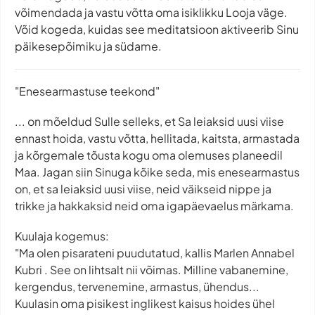
võimendada ja vastu võtta oma isiklikku Looja väge.
Võid kogeda, kuidas see meditatsioon aktiveerib Sinu
päikesepõimiku ja südame.
"Enesearmastuse teekond"
... on mõeldud Sulle selleks, et Sa leiaksid uusi viise
ennast hoida, vastu võtta, hellitada, kaitsta, armastada
ja kõrgemale tõusta kogu oma olemuses planeedil
Maa. Jagan siin Sinuga kõike seda, mis enesearmastus
on, et sa leiaksid uusi viise, neid väikseid nippe ja
trikke ja hakkaksid neid oma igapäevaelus märkama.
Kuulaja kogemus:
"Ma olen pisarateni puudutatud, kallis Marlen Annabel
Kubri . See on lihtsalt nii võimas. Milline vabanemine,
kergendus, tervenemine, armastus, ühendus...
Kuulasin oma pisikest inglikest kaisus hoides ühel