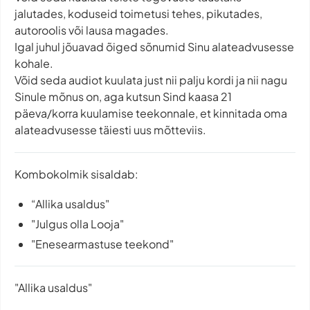
jalutades, koduseid toimetusi tehes, pikutades,
autoroolis või lausa magades.
Igal juhul jõuavad õiged sõnumid Sinu alateadvusesse
kohale.
Võid seda audiot kuulata just nii palju kordi ja nii nagu
Sinule mõnus on, aga kutsun Sind kaasa 21
päeva/korra kuulamise teekonnale, et kinnitada oma
alateadvusesse täiesti uus mõtteviis.
Kombokolmik sisaldab:
“Allika usaldus"
"Julgus olla Looja"
"Enesearmastuse teekond"
"Allika usaldus"