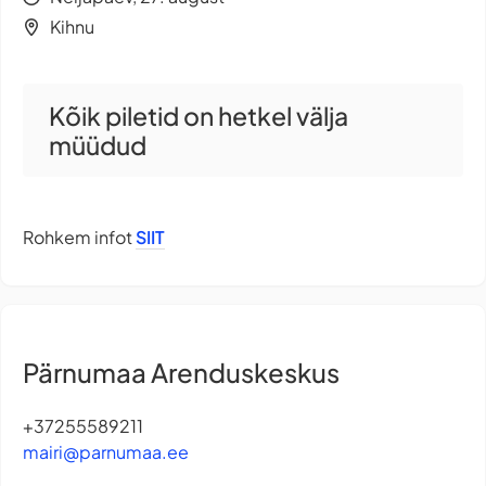
Kihnu
Kõik piletid on hetkel välja
müüdud
Rohkem infot
SIIT
Pärnumaa Arenduskeskus
+37255589211
mairi@parnumaa.ee