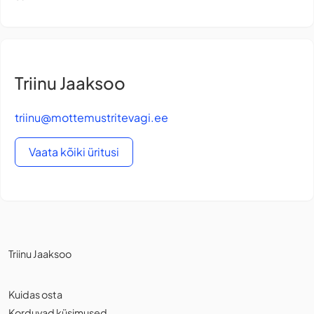
Triinu Jaaksoo
triinu@mottemustritevagi.ee
Vaata kõiki üritusi
Triinu Jaaksoo
Kuidas osta
Korduvad küsimused