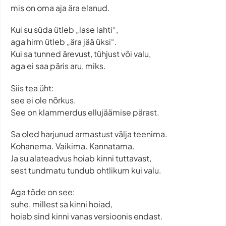
mis on oma aja ära elanud.
Kui su süda ütleb „lase lahti“,
aga hirm ütleb „ära jää üksi“.
Kui sa tunned ärevust, tühjust või valu,
aga ei saa päris aru, miks.
Siis tea üht:
see ei ole nõrkus.
See on klammerdus ellujäämise pärast.
Sa oled harjunud armastust välja teenima.
Kohanema. Vaikima. Kannatama.
Ja su alateadvus hoiab kinni tuttavast,
sest tundmatu tundub ohtlikum kui valu.
Aga tõde on see:
suhe, millest sa kinni hoiad,
hoiab sind kinni vanas versioonis endast.