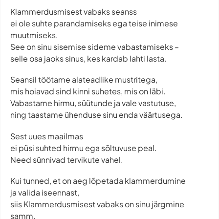
Klammerdusmisest vabaks seanss
ei ole suhte parandamiseks ega teise inimese
muutmiseks.
See on sinu sisemise sideme vabastamiseks –
selle osa jaoks sinus, kes kardab lahti lasta.
Seansil töötame alateadlike mustritega,
mis hoiavad sind kinni suhetes, mis on läbi.
Vabastame hirmu, süütunde ja vale vastutuse,
ning taastame ühenduse sinu enda väärtusega.
Sest uues maailmas
ei püsi suhted hirmu ega sõltuvuse peal.
Need sünnivad tervikute vahel.
Kui tunned, et on aeg lõpetada klammerdumine
ja valida iseennast,
siis Klammerdusmisest vabaks on sinu järgmine
samm.