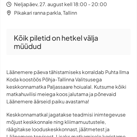
Neljapäev, 27. august kell 18:00 - 20:00
Pikakari ranna parkla, Tallinn
Kõik piletid on hetkel välja
müüdud
Läänemere päeva tähistamiseks korraldab Puhta Ilma
Koda koostöös Põhja-Tallinna Valitsusega
keskkonnamatka Paljassaare hoiualal. Kutsume kõiki
matkahuvilisi meiega koos jalutama ja põnevaid
Läänemere äärseid paiku avastama!
Keskkonnamatkal jagatakse teadmisi inimtegevuse
mõjust keskkonnale ning kliimamuutustele,
räägitakse looduskeskkonnast, jäätmetest ja
Läänemere tervisest. Lisaks matkamisele koristame