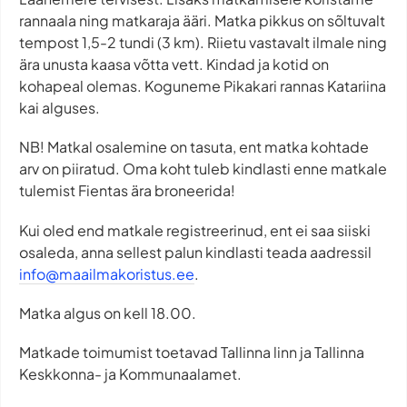
rannaala ning matkaraja ääri. Matka pikkus on sõltuvalt
tempost 1,5-2 tundi (3 km). Riietu vastavalt ilmale ning
ära unusta kaasa võtta vett. Kindad ja kotid on
kohapeal olemas. Koguneme Pikakari rannas Katariina
kai alguses.
NB! Matkal osalemine on tasuta, ent matka kohtade
arv on piiratud. Oma koht tuleb kindlasti enne matkale
tulemist Fientas ära broneerida!
Kui oled end matkale registreerinud, ent ei saa siiski
osaleda, anna sellest palun kindlasti teada aadressil
info@maailmakoristus.ee
.
Matka algus on kell 18.00.
Matkade toimumist toetavad Tallinna linn ja Tallinna
Keskkonna- ja Kommunaalamet.