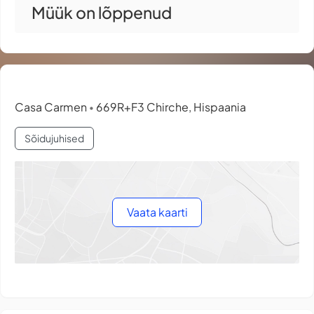
Müük on lõppenud
Casa Carmen
669R+F3 Chirche, Hispaania
•
Sõidujuhised
Vaata kaarti