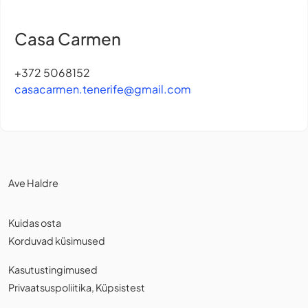
Casa Carmen
+372 5068152
casacarmen.tenerife@gmail.com
Ave Haldre
Kuidas osta
Korduvad küsimused
Kasutustingimused
Privaatsuspoliitika
,
Küpsistest