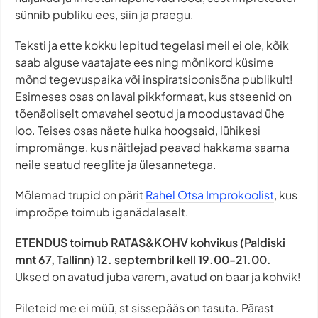
sünnib publiku ees, siin ja praegu.
Teksti ja ette kokku lepitud tegelasi meil ei ole, kõik
saab alguse vaatajate ees ning mõnikord küsime
mõnd tegevuspaika või inspiratsioonisõna publikult!
Esimeses osas on laval pikkformaat, kus stseenid on
tõenäoliselt omavahel seotud ja moodustavad ühe
loo. Teises osas näete hulka hoogsaid, lühikesi
impromänge, kus näitlejad peavad hakkama saama
neile seatud reeglite ja ülesannetega.
Mõlemad trupid on pärit
Rahel Otsa Improkoolist
, kus
improõpe toimub iganädalaselt.
ETENDUS toimub RATAS&KOHV kohvikus (Paldiski
mnt 67, Tallinn) 12. septembril kell 19.00-21.00.
Uksed on avatud juba varem, avatud on baar ja kohvik!
Pileteid me ei müü, st sissepääs on tasuta. Pärast