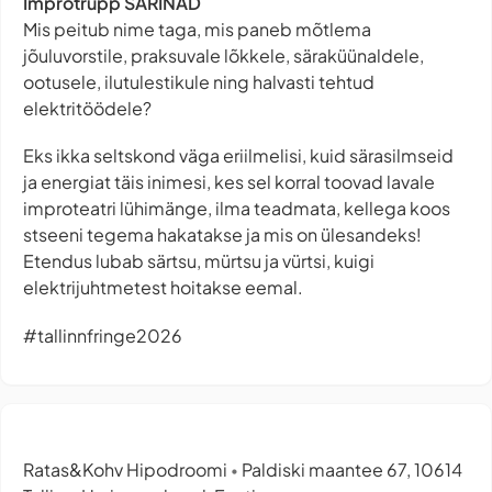
Improtrupp SÄRINAD
Mis peitub nime taga, mis paneb mõtlema
jõuluvorstile, praksuvale lõkkele, säraküünaldele,
ootusele, ilutulestikule ning halvasti tehtud
elektritöödele?
Eks ikka seltskond väga eriilmelisi, kuid särasilmseid
ja energiat täis inimesi, kes sel korral toovad lavale
improteatri lühimänge, ilma teadmata, kellega koos
stseeni tegema hakatakse ja mis on ülesandeks!
Etendus lubab särtsu, mürtsu ja vürtsi, kuigi
elektrijuhtmetest hoitakse eemal.
#tallinnfringe2026
Ratas&Kohv Hipodroomi
Paldiski maantee 67, 10614
•