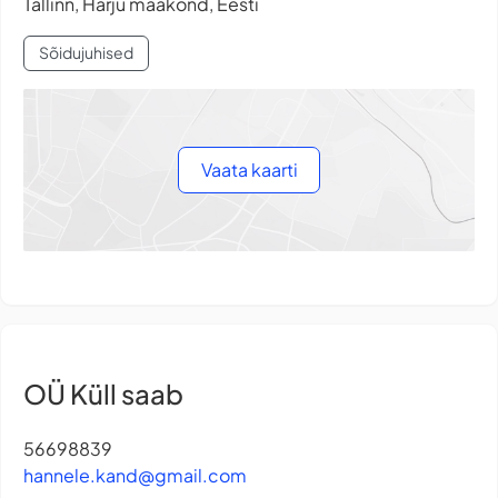
Tallinn, Harju maakond, Eesti
Sõidujuhised
Vaata kaarti
OÜ Küll saab
56698839
hannele.kand@gmail.com