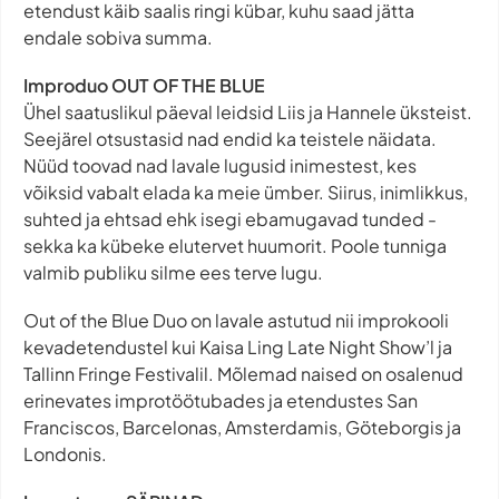
etendust käib saalis ringi kübar, kuhu saad jätta
endale sobiva summa.
Improduo OUT OF THE BLUE
Ühel saatuslikul päeval leidsid Liis ja Hannele üksteist.
Seejärel otsustasid nad endid ka teistele näidata.
Nüüd toovad nad lavale lugusid inimestest, kes
võiksid vabalt elada ka meie ümber. Siirus, inimlikkus,
suhted ja ehtsad ehk isegi ebamugavad tunded -
sekka ka kübeke elutervet huumorit. Poole tunniga
valmib publiku silme ees terve lugu.
Out of the Blue Duo on lavale astutud nii improkooli
kevadetendustel kui Kaisa Ling Late Night Show’l ja
Tallinn Fringe Festivalil. Mõlemad naised on osalenud
erinevates improtöötubades ja etendustes San
Franciscos, Barcelonas, Amsterdamis, Göteborgis ja
Londonis.