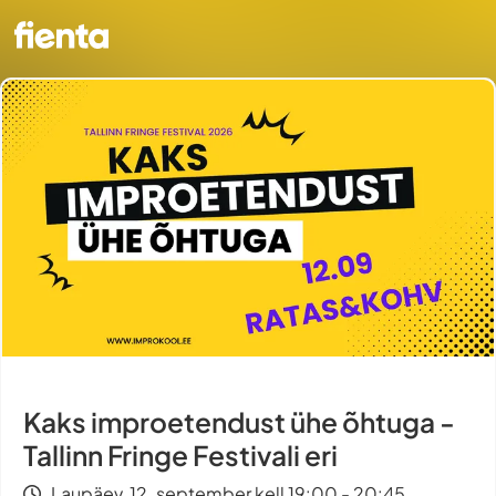
Kaks improetendust ühe õhtuga -
Tallinn Fringe Festivali eri
Laupäev, 12. september kell 19:00 - 20:45