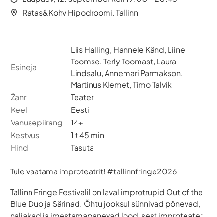
Ratas&Kohv Hipodroomi, Tallinn
Liis Halling, Hannele Känd, Liine
Toomse, Terly Toomast, Laura
Esineja
Lindsalu, Annemari Parmakson,
Martinus Klemet, Timo Talvik
Žanr
Teater
Keel
Eesti
Vanusepiirang
14+
Kestvus
1 t 45 min
Hind
Tasuta
Tule vaatama improteatrit! #tallinnfringe2026
Tallinn Fringe Festivalil on laval improtrupid Out of the
Blue Duo ja Särinad. Õhtu jooksul sünnivad põnevad,
naljakad ja imestamapanevad lood, sest improteater