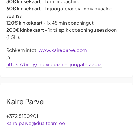
30€ kinkekaart
- 1x minicoaching
60€ kinkekaart
- 1x joogateraapia individuaalne
seanss
120€ kinkekaart
- 1x 45 min coachingut
200€ kinkekaart
- 1x täispikk coachingu sessioon
(1.5H).
Rohkem infot:
www.kaireparve.com
ja
https://bit.ly/individuaalne-joogateraapia
Kaire Parve
+372 5130901
kaire.parve@dualteam.ee