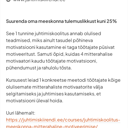
Suurenda oma meeskonna tulemuslikkust kuni 25%
See 1 tunnine juhtimiskoolitus annab olulised
teadmised, miks ainult tasudel põhineva
motivatsiooni kasutamine ei taga töötajate püsivat
motiveeritust. Samuti õpid, kuidas 4 mitterahalise
motivaatori kaudu töötajate motivatsiooni,
pühendumust ja rahulolu tõsta.
Kursusest leiad 1 konkreetse meetodi töötajate kõige
olulisemate mitterahaliste motivaatorite välja
selgitamiseks ja juhtimises kasutamiseks, et
motivatsiooni üleval hoida.
Uuri lähemalt:
https://juhtimiskiirendi.ee/courses/juhtimiskoolitus-
meeskonna-mitterahaline-motiveerimise/