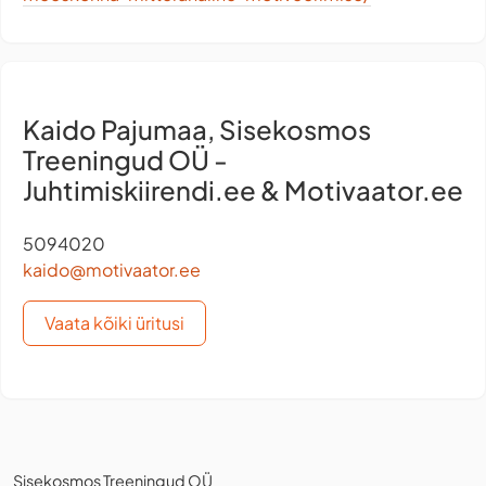
Kaido Pajumaa, Sisekosmos
Treeningud OÜ -
Juhtimiskiirendi.ee & Motivaator.ee
5094020
kaido@motivaator.ee
Vaata kõiki üritusi
Sisekosmos Treeningud OÜ