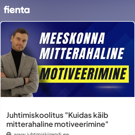
Juhtimiskoolitus "Kuidas käib
mitterahaline motiveerimine"
www.juhtimiskiirendi.ee