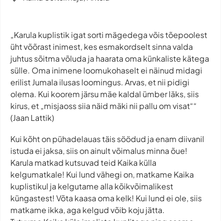
„Karula kuplistik igat sorti mägedega võis tõepoolest
üht võõrast inimest, kes esmakordselt sinna valda
juhtus sõitma võluda ja haarata oma künkaliste kätega
sülle. Oma inimene loomukohaselt ei näinud midagi
erilist Jumala ilusas loomingus. Arvas, et nii pidigi
olema. Kui koorem järsu mäe kaldal ümber läks, siis
kirus, et „misjaoss siia näid mäki nii pallu om visat““
(Jaan Lattik)
Kui kõht on pühadelauas täis söödud ja enam diivanil
istuda ei jaksa, siis on ainult võimalus minna õue!
Karula matkad kutsuvad teid Kaika külla
kelgumatkale! Kui lund vähegi on, matkame Kaika
kuplistikul ja kelgutame alla kõikvõimalikest
küngastest! Võta kaasa oma kelk! Kui lund ei ole, siis
matkame ikka, aga kelgud võib koju jätta.