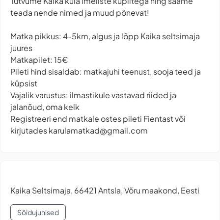
Tutvume Kaika küla imeliste kuplitega ning saame
teada nende nimed ja muud põnevat!
Matka pikkus: 4-5km, algus ja lõpp Kaika seltsimaja
juures
Matkapilet: 15€
Pileti hind sisaldab: matkajuhi teenust, sooja teed ja
küpsist
Vajalik varustus: ilmastikule vastavad riided ja
jalanõud, oma kelk
Registreeri end matkale ostes pileti Fientast või
kirjutades
karulamatkad@gmail.com
Kaika Seltsimaja, 66421 Antsla, Võru maakond, Eesti
Sõidujuhised