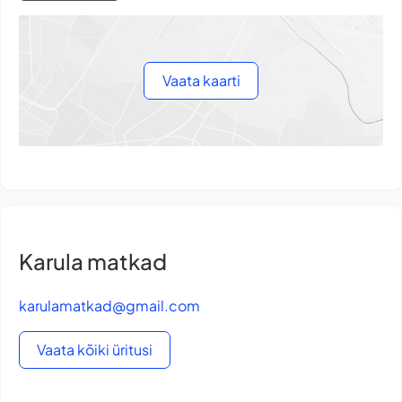
Vaata kaarti
Karula matkad
karulamatkad@gmail.com
Vaata kõiki üritusi