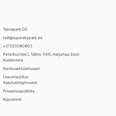
Taevapark OÜ
telli@superskypark.ee
+37253080803
Peterburi tee 2, Tallinn, 11415, Harjumaa, Eesti
Kuidas osta
Korduvad küsimused
Lisa oma üritus
Kasutustingimused
Privaatsuspoliitika
Küpsistest