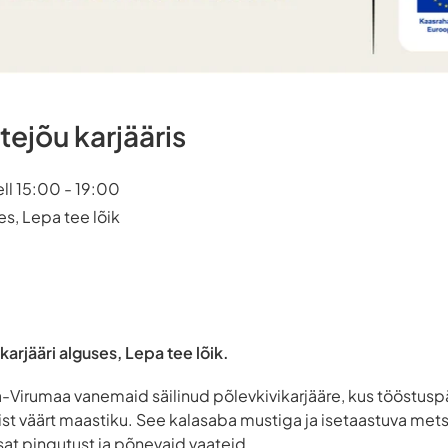
tejõu karjääris
ll 15:00 - 19:00
es, Lepa tee lõik
karjääri alguses, Lepa tee lõik.
Ida-Virumaa vanemaid säilinud põlevkivikarjääre, kus tööst
t väärt maastiku. See kalasaba mustiga ja isetaastuva mets
t pingutust ja põnevaid vaateid.