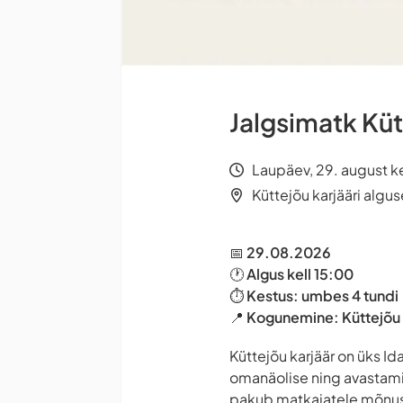
Jalgsimatk Küt
Laupäev, 29. august ke
Küttejõu karjääri algus
📅
29.08.2026
🕐
Algus kell 15:00
⏱
Kestus: umbes 4 tundi
📍
Kogunemine:
Küttejõu 
Küttejõu karjäär on üks 
omanäolise ning avastamis
pakub matkajatele mõnusa