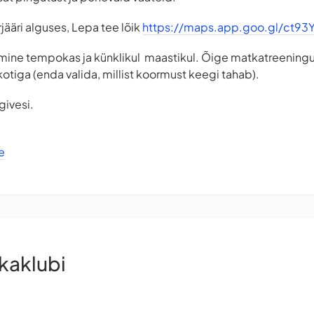
ääri alguses, Lepa tee lõik
https://maps.app.goo.gl/ct9
kumine tempokas ja künklikul maastikul. Õige matkatreening
otiga (enda valida, millist koormust keegi tahab).
givesi.
e
kaklubi