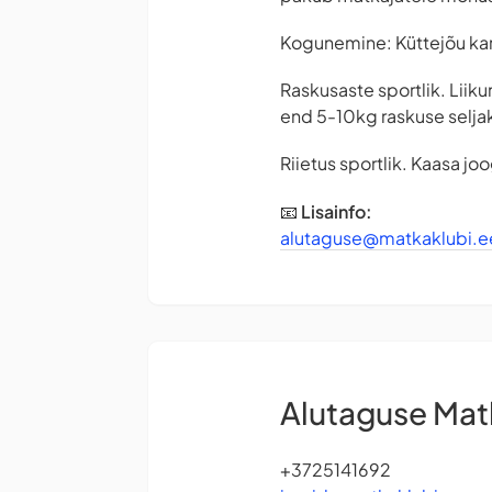
Kogunemine: Küttejõu karj
Raskusaste sportlik. Lii
end 5-10kg raskuse seljak
Riietus sportlik. Kaasa joo
📧
Lisainfo:
alutaguse@matkaklubi.e
Alutaguse Mat
+3725141692