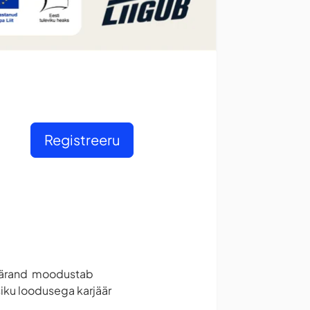
Registreeru
uspärand moodustab
iku loodusega karjäär