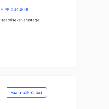
3YFsPPtD34UF58
u saamiseks varustage
Vaata kõiki üritusi