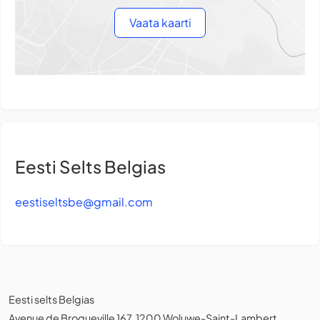
Vaata kaarti
Eesti Selts Belgias
eestiseltsbe@gmail.com
Eesti selts Belgias
Avenue de Broqueville 167, 1200 Woluwe-Saint-Lambert,