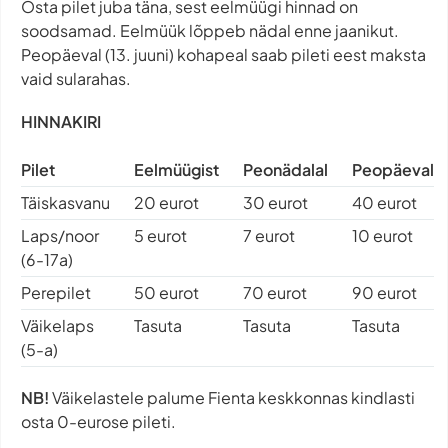
Osta pilet juba täna, sest eelmüügi hinnad on
soodsamad. Eelmüük lõppeb nädal enne jaanikut.
Peopäeval (13. juuni) kohapeal saab pileti eest maksta
vaid sularahas.
HINNAKIRI
Pilet
Eelmüügist
Peonädalal
Peopäeval
Täiskasvanu
20 eurot
30 eurot
40 eurot
Laps/noor
5 eurot
7 eurot
10 eurot
(6-17a)
Perepilet
50 eurot
70 eurot
90 eurot
Väikelaps
Tasuta
Tasuta
Tasuta
(5-a)
NB!
Väikelastele palume Fienta keskkonnas kindlasti
osta 0-eurose pileti.