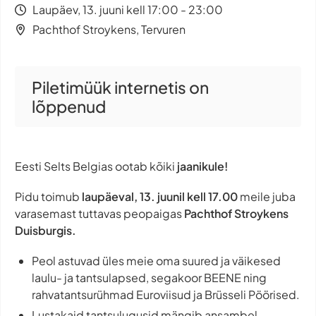
Laupäev, 13. juuni kell 17:00 - 23:00
Pachthof Stroykens, Tervuren
Piletimüük internetis on
lõppenud
Eesti Selts Belgias ootab kõiki
jaanikule!
Pidu toimub
laupäeval, 13. juunil kell 17.00
meile juba
varasemast tuttavas peopaigas
Pachthof Stroykens
Duisburgis.
Peol astuvad üles meie oma suured ja väikesed
laulu- ja tantsulapsed, segakoor BEENE ning
rahvatantsurühmad Euroviisud ja Brüsseli Pöörised.
Lustakaid tantsulugusid mängib ansambel