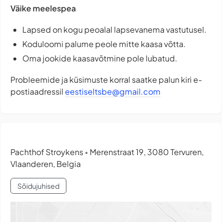
Väike meelespea
Lapsed on kogu peoalal lapsevanema vastutusel.
Koduloomi palume peole mitte kaasa võtta.
Oma jookide kaasavõtmine pole lubatud.
Probleemide ja küsimuste korral saatke palun kiri e-
postiaadressil
eestiseltsbe@gmail.com
Pachthof Stroykens
Merenstraat 19, 3080 Tervuren,
•
Vlaanderen, Belgia
Sõidujuhised