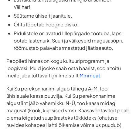
Väliharf.
Süütame ühiselt jaanitule.
Õhtu lõpetab hoogne disko.
Pidulistele on avatud lillepärgade töötuba, lapsi
ootab lastenurk. Suuri ja väikeseid magusasõpru
rõõmustab palavalt armastatud jäätiseauto.
Peopileti hinnas on kogu kultuuriprogramm ja
joogivesi. Muid jooke saab osta baarist, sooja toitu
meile juba tuttavalt grillmeistrilt
Mmmeat
.
Kui Su perekonnanimi algab tähega A-M, too
ühislauale kaasa puuvilja. Kui Su perekonnanime
algustäht jääb vahemikku N-Ü, too kaasa midagi
magusat (kook, küpsised vms). Kaasavõetav toit peab
olema lõigatud suupärasteks tükkideks (ohutuse
huvides kohapeal lahtilõikamise võimalus puudub).