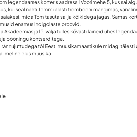
m legendaarses korteris aadressil Voorimehe 5, kus sai alg
us, kui seal nähti Tommi alasti trombooni mängimas, vanalinn
 saiakesi, mida Tom tasuta sai ja kõikidega jagas. Samas kor
 toimusid enamus Indigolaste proovid.
a Akadeemias ja lõi välja tulles kõvasti laineid ühes legend
aja pööningu kontserditega.
rännujuttudega tõi Eesti muusikamaastikule midagi täiesti 
a imeline elus muusika.
ale