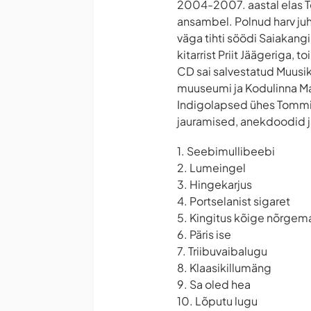
2004-2007. aastal elas To
ansambel. Polnud harv juh
väga tihti söödi Saiakangi
kitarrist Priit Jäägeriga,
CD sai salvestatud Muusik
muuseumi ja Kodulinna M
Indigolapsed ühes Tommi 
jauramised, anekdoodid j
1. Seebimullibeebi
2. Lumeingel
3. Hingekarjus
4. Portselanist sigaret
5. Kingitus kõige nõrgem
6. Päris ise
7. Triibuvaibalugu
8. Klaasikillumäng
9. Sa oled hea
10. Lõputu lugu