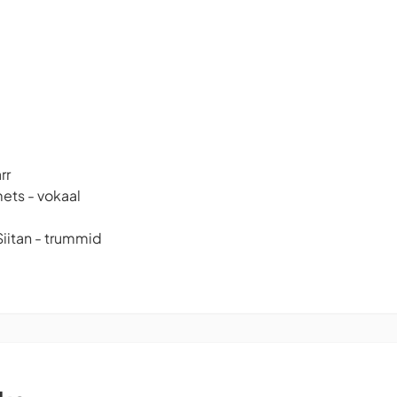
rr
mets - vokaal
Siitan - trummid