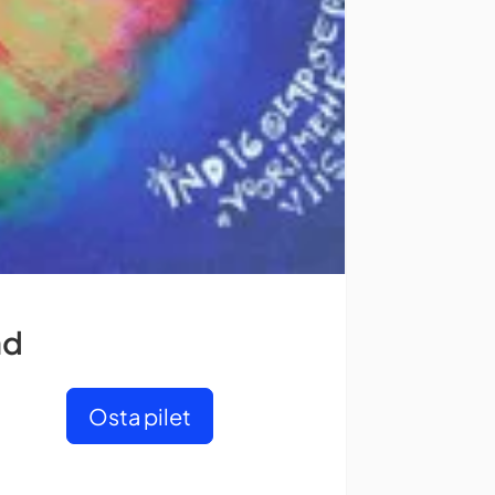
ad
Osta pilet