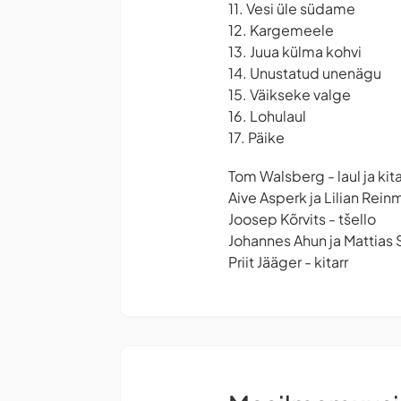
11. Vesi üle südame
12. Kargemeele
13. Juua külma kohvi
14. Unustatud unenägu
15. Väikseke valge
16. Lohulaul
17. Päike
Tom Walsberg - laul ja kita
Aive Asperk ja Lilian Rein
Joosep Kõrvits - tšello
Johannes Ahun ja Mattias 
Priit Jääger - kitarr