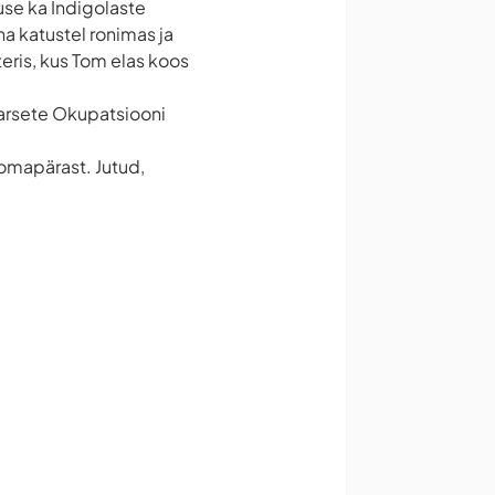
use ka Indigolaste
a katustel ronimas ja
teris, kus Tom elas koos
aarsete Okupatsiooni
omapärast. Jutud,