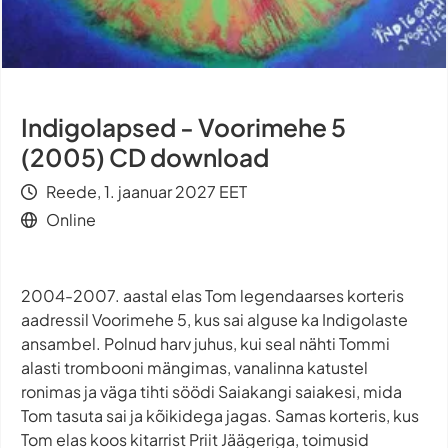
Indigolapsed - Voorimehe 5
(2005) CD download
Reede, 1. jaanuar 2027 EET
Online
2004-2007. aastal elas Tom legendaarses korteris
aadressil Voorimehe 5, kus sai alguse ka Indigolaste
ansambel. Polnud harv juhus, kui seal nähti Tommi
alasti trombooni mängimas, vanalinna katustel
ronimas ja väga tihti söödi Saiakangi saiakesi, mida
Tom tasuta sai ja kõikidega jagas. Samas korteris, kus
Tom elas koos kitarrist Priit Jäägeriga, toimusid