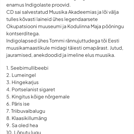
enamus Indigolaste proovid.
CD sai salvestatud Muusika Akadeemias ja lõi välja
tulles kõvasti laineid ühes legendaarsete
Okupatsiooni muuseumi ja Kodulinna Maja pööningu
kontserditega.
Indigolapsed ühes Tommi rännujuttudega tõi Eesti
muusikamaastikule midagi täiesti omapärast. Jutud,
jauramised, anekdoodid ja imeline elus muusika.
1. Seebimullibeebi
2. Lumeingel
3. Hingekarjus
4. Portselanist sigaret
5. Kingitus kõige nõrgemale
6. Päris ise
7. Triibuvaibalugu
8. Klaasikillumäng
9. Sa oled hea
10. Lõputu lugu