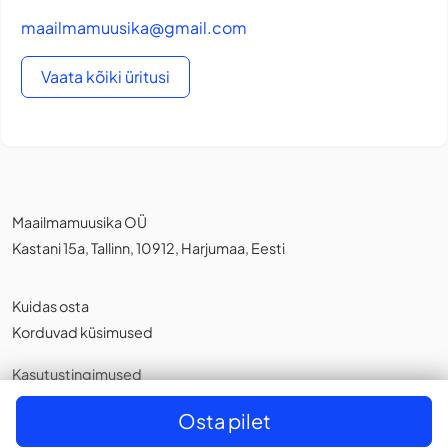
maailmamuusika@gmail.com
Vaata kõiki üritusi
Maailmamuusika OÜ
Kastani 15a, Tallinn, 10912, Harjumaa, Eesti
Kuidas osta
Korduvad küsimused
Kasutustingimused
Privaatsuspoliitika
,
Küpsistest
Osta pilet