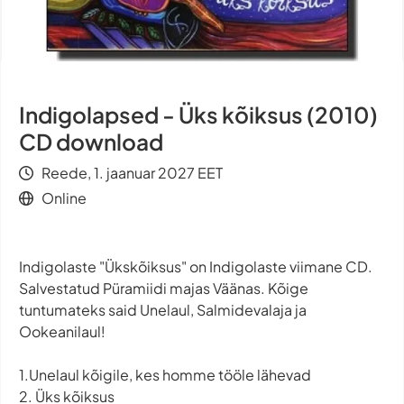
Indigolapsed - Üks kõiksus (2010)
CD download
Reede, 1. jaanuar 2027 EET
Online
Indigolaste "Ükskõiksus" on Indigolaste viimane CD.
Salvestatud Püramiidi majas Väänas. Kõige
tuntumateks said Unelaul, Salmidevalaja ja
Ookeanilaul!
1.Unelaul kõigile, kes homme tööle lähevad
2. Üks kõiksus