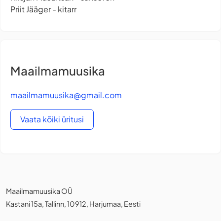
Priit Jääger - kitarr
Maailmamuusika
maailmamuusika@gmail.com
Vaata kõiki üritusi
Maailmamuusika OÜ
Kastani 15a, Tallinn, 10912, Harjumaa, Eesti