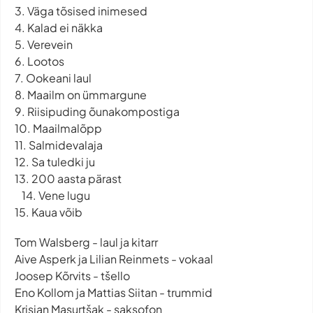
3. Väga tõsised inimesed
4. Kalad ei näkka
5. Verevein
6. Lootos
7. Ookeani laul
8. Maailm on ümmargune
9. Riisipuding õunakompostiga
10. Maailmalõpp
11. Salmidevalaja
12. Sa tuledki ju
13. 200 aasta pärast
14. Vene lugu
15. Kaua võib
Tom Walsberg - laul ja kitarr
Aive Asperk ja Lilian Reinmets - vokaal
Joosep Kõrvits - tšello
Eno Kollom ja Mattias Siitan - trummid
Krisjan Masurtšak - saksofon