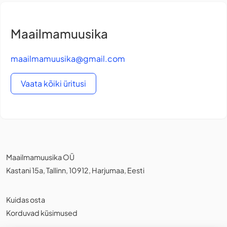
Maailmamuusika
maailmamuusika@gmail.com
Vaata kõiki üritusi
Maailmamuusika OÜ
Kastani 15a, Tallinn, 10912, Harjumaa, Eesti
Kuidas osta
Korduvad küsimused