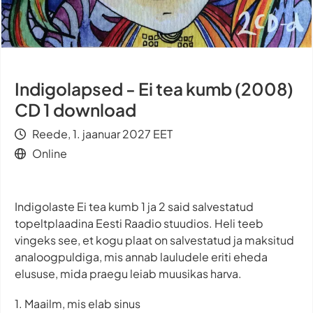
Indigolapsed - Ei tea kumb (2008)
CD 1 download
Reede, 1. jaanuar 2027 EET
Online
Indigolaste Ei tea kumb 1 ja 2 said salvestatud
topeltplaadina Eesti Raadio stuudios. Heli teeb
vingeks see, et kogu plaat on salvestatud ja maksitud
analoogpuldiga, mis annab lauludele eriti eheda
elususe, mida praegu leiab muusikas harva.
1. Maailm, mis elab sinus