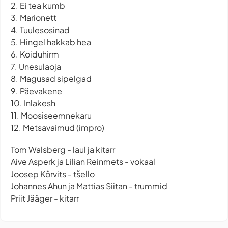
2. Ei tea kumb
3. Marionett
4. Tuulesosinad
5. Hingel hakkab hea
6. Koiduhirm
7. Unesulaoja
8. Magusad sipelgad
9. Päevakene
10. Inlakesh
11. Moosiseemnekaru
12. Metsavaimud (impro)
Tom Walsberg - laul ja kitarr
Aive Asperk ja Lilian Reinmets - vokaal
Joosep Kõrvits - tšello
Johannes Ahun ja Mattias Siitan - trummid
Priit Jääger - kitarr