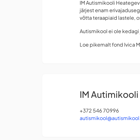
IM Autismikooli Heategev
järjest enam erivajaduseg
võtta teraapiaid lastele, o
Autismikool ei ole kedagi
Loe pikemalt fond Ivica 
IM Autimikool
+372 546 70996
autismikool@autismikool