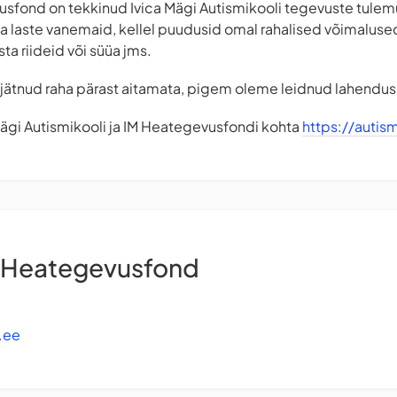
usfond on tekkinud Ivica Mägi Autismikooli tegevuste tulemu
a laste vanemaid, kellel puudusid omal rahalised võimalused
sta riideid või süüa jms.
 jätnud raha pärast aitamata, pigem oleme leidnud lahendus
Mägi Autismikooli ja IM Heategevusfondi kohta
https://autis
i Heategevusfond
.ee