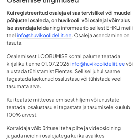
Kui registreeritud osaleja ei saa tervislikel või muudel
põhjustel osaleda, on huvikoolil või osalejal võimalus
ise asendaja leida
ning informeerib sellest EHKLi meili
teel
info@huvikoolideliit.ee
. Osaleja asendamine on
tasuta.
Osalemisest LOOBUMISE korral palume teatada
kirjalikult enne 01.07.2026
info@huvikoolideliit.ee
või
alustada tühistamist Fientas. Sellisel juhul saame
tagastada laekunud osalustasu või tühistada veel
tasumata arve.
Kui teatate mitteosalemisest hiljem või unustate
teatada, osalustasu ei tagastata ja tasumisele kuulub
100% arvest.
Korraldaja võib üritusel teha pilte ja videosid ning
jagada neid nii osalejatega kui ka avalikes