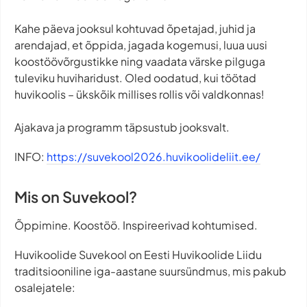
Kahe päeva jooksul kohtuvad õpetajad, juhid ja
arendajad, et õppida, jagada kogemusi, luua uusi
koostöövõrgustikke ning vaadata värske pilguga
tuleviku huviharidust. Oled oodatud, kui töötad
huvikoolis – ükskõik millises rollis või valdkonnas!
Ajakava ja programm täpsustub jooksvalt.
INFO:
https://suvekool2026.huvikoolideliit.ee/
Mis on Suvekool?
Õppimine. Koostöö. Inspireerivad kohtumised.
Huvikoolide Suvekool on Eesti Huvikoolide Liidu
traditsiooniline iga-aastane suursündmus, mis pakub
osalejatele: