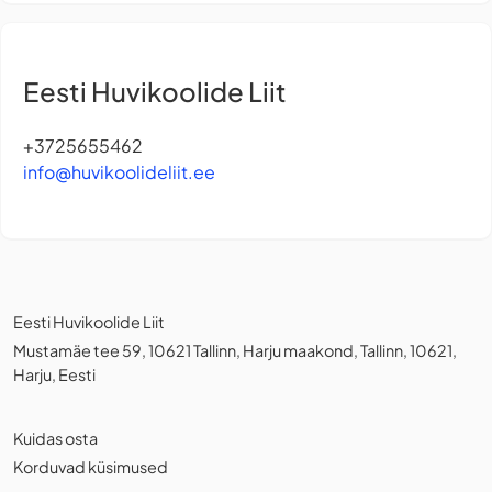
Eesti Huvikoolide Liit
+3725655462
info@huvikoolideliit.ee
Eesti Huvikoolide Liit
Mustamäe tee 59, 10621 Tallinn, Harju maakond, Tallinn, 10621,
Harju, Eesti
Kuidas osta
Korduvad küsimused