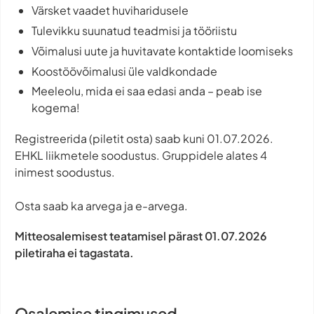
Värsket vaadet huviharidusele
Tulevikku suunatud teadmisi ja tööriistu
Võimalusi uute ja huvitavate kontaktide loomiseks
Koostöövõimalusi üle valdkondade
Meeleolu, mida ei saa edasi anda – peab ise
kogema!
Registreerida (piletit osta) saab kuni 01.07.2026.
EHKL liikmetele soodustus. Gruppidele alates 4
inimest soodustus.
Osta saab ka arvega ja e-arvega.
Mitteosalemisest teatamisel pärast 01.07.2026
piletiraha ei tagastata.
Osalemise tingimused