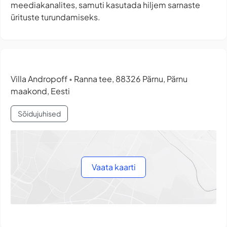
meediakanalites, samuti kasutada hiljem sarnaste
ürituste turundamiseks.
Villa Andropoff
Ranna tee, 88326 Pärnu, Pärnu
•
maakond, Eesti
Sõidujuhised
Vaata kaarti