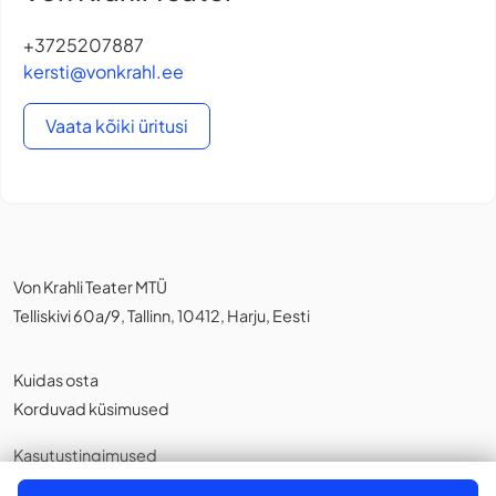
+3725207887
kersti@vonkrahl.ee
Vaata kõiki üritusi
Von Krahli Teater MTÜ
Telliskivi 60a/9, Tallinn, 10412, Harju, Eesti
Kuidas osta
Korduvad küsimused
Kasutustingimused
Privaatsuspoliitika
,
Küpsistest