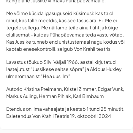
kangelane Jussike viimaks Pühapäevamaale.
Me võime küsida igasuguseid küsimusi: kas ta oli
rahul, kas talle meeldis, kas see tasus ära. Ei. Me ei
tegele sellega. Me näitame teile ainult üht ja kõige
olulisemat - kuidas Pühapäevamaa teda vastu võtab.
Kas Jussike tunneb end unistustemaal nagu kodus või
kaotab enesekontrolli, selgub Von Krahli teatris.
Lavastus tõukub Silvi Väljali 1966. aastal kirjutatud
lastejutust “Jussikese seitse sõpra” ja Aldous Huxley
ulmeromaanist “Hea uus ilm”.
Autorid Kristina Preimann, Kristel Zimmer, Edgar Vunš,
Markus Auling, Herman Pihlak, Karl Birnbaum
Etendus on ilma vaheajata ja kestab 1 tund 25 minutit.
Esietendus Von Krahli Teatris 19. oktoobril 2024