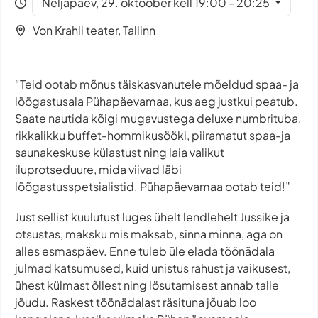
Neljapäev, 29. oktoober kell 19:00 - 20:25
Von Krahli teater, Tallinn
“Teid ootab mõnus täiskasvanutele mõeldud spaa- ja
lõõgastusala Pühapäevamaa, kus aeg justkui peatub.
Saate nautida kõigi mugavustega deluxe numbrituba,
rikkalikku buffet-hommikusööki, piiramatut spaa-ja
saunakeskuse külastust ning laia valikut
iluprotseduure, mida viivad läbi
lõõgastusspetsialistid. Pühapäevamaa ootab teid!”
Just sellist kuulutust luges ühelt lendlehelt Jussike ja
otsustas, maksku mis maksab, sinna minna, aga on
alles esmaspäev. Enne tuleb üle elada töönädala
julmad katsumused, kuid unistus rahust ja vaikusest,
ühest külmast õllest ning lösutamisest annab talle
jõudu. Raskest töönädalast räsituna jõuab loo