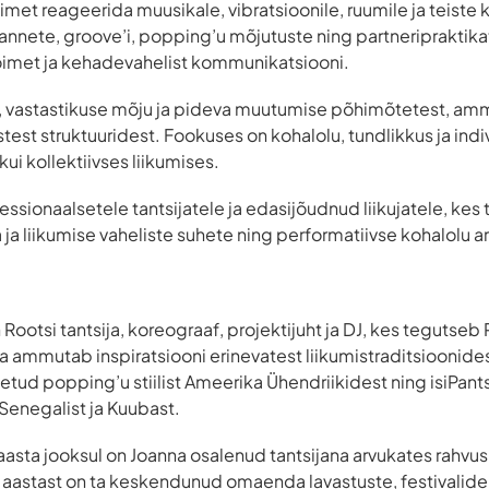
imet reageerida muusikale, vibratsioonile, ruumile ja teiste
sannete, groove’i, popping’u mõjutuste ning partneripraktik
õimet ja kehadevahelist kommunikatsiooni.
e, vastastikuse mõju ja pideva muutumise põhimõtetest, amm
test struktuuridest. Fookuses on kohalolu, tundlikkus ja ind
kui kollektiivses liikumises.
ssionaalsetele tantsijatele ja edasijõudnud liikujatele, kes
 ja liikumise vaheliste suhete ning performatiivse kohalolu 
 Rootsi tantsija, koreograaf, projektijuht ja DJ, kes tegutseb
 ammutab inspiratsiooni erinevatest liikumistraditsioonidest
 laetud popping’u stiilist Ameerika Ühendriikidest ning isiPant
 Senegalist ja Kuubast.
sta jooksul on Joanna osalenud tantsijana arvukates rahvusl
 aastast on ta keskendunud omaenda lavastuste, festivalide,