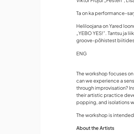
Viktor Fröjdi „Festen”, Lis
Ta on ka performance-sarj
Heliloojana on Yared loon
„YEBO YES!”. Tantsu ja li
groove-põhistest biitides
ENG
The workshop focuses on 
can we experience a sens
through improvisation? In
their artistic practice d
popping, and isolations w
The workshop is intended
About the Artists