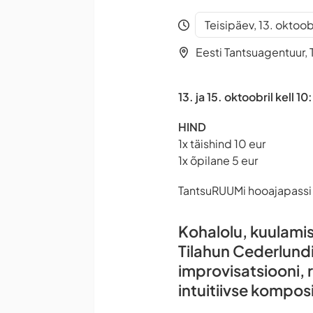
Teisipäev, 13. oktoob
Eesti Tantsuagentuur, T
13. ja 15. oktoobril kell 1
HIND
1x täishind 10 eur
1x õpilane 5 eur
TantsuRUUMi hooajapassi 
Kohalolu, kuulami
Tilahun Cederlundi
improvisatsiooni, rü
intuitiivse komposi