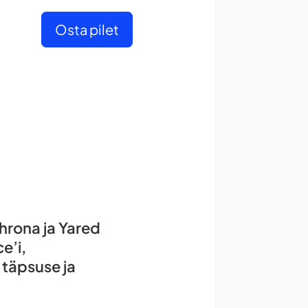
Osta pilet
hrona ja Yared
e’i,
e täpsuse ja