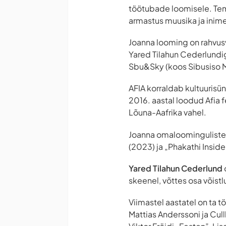
töötubade loomisele. Tema
armastus muusika ja inimes
Joanna looming on rahvusv
Yared Tilahun Cederlundi
Sbu&Sky (koos Sibusiso M
AFIA korraldab kultuurisün
2016. aastal loodud Afia f
Lõuna-Aafrika vahel.
Joanna omaloominguliste t
(2023) ja „Phakathi Inside
Yared Tilahun Cederlund
skeenel, võttes osa võistl
Viimastel aastatel on ta 
Mattias Anderssoni ja Cul