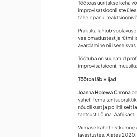
Töötoas uuritakse keha võ
improvisatsiooniliste üle
tähelepanu, reaktsiooniv
Praktika lähtub voolavus
vee omadustest ja rütmilis
avardamine nii iseseisvas 
Töötuba on suunatud profe
improvisatsiooni, muusika
Töötoa läbiviijad
Joanna Holewa Chrona
on
vahel. Tema tantsupraktika
nõudlikust ja poliitiliselt
tantsust Lõuna-Aafrikast,
Viimase kaheteistkümne aa
lavastustes. Alates 2020.