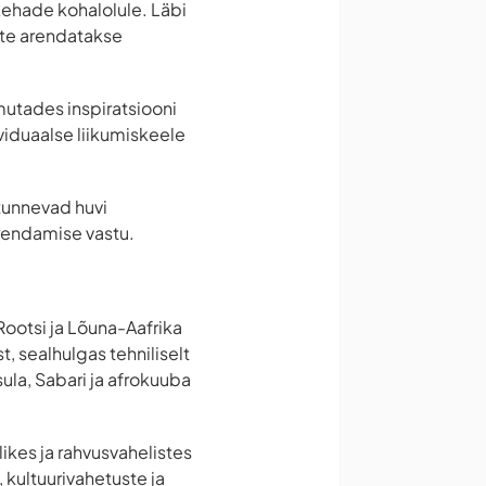
 kehade kohalolule. Läbi
ate arendatakse
utades inspiratsiooni
ividuaalse liikumiskeele
 tunnevad huvi
arendamise vastu.
 Rootsi ja Lõuna-Aafrika
, sealhulgas tehniliselt
sula, Sabari ja afrokuuba
ikes ja rahvusvahelistes
 kultuurivahetuste ja