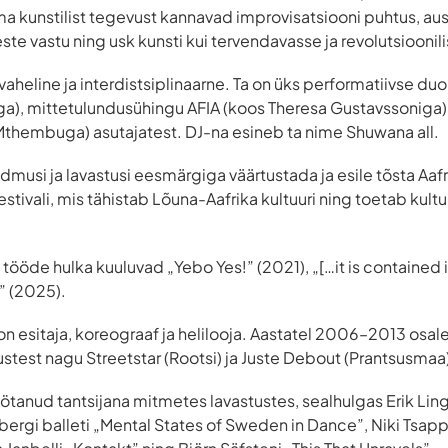
 kunstilist tegevust kannavad improvisatsiooni puhtus, aus
te vastu ning usk kunsti kui tervendavasse ja revolutsioonil
aheline ja interdistsiplinaarne. Ta on üks performatiivse du
ga), mittetulundusühingu AFIA (koos Theresa Gustavssoniga
thembuga) asutajatest. DJ-na esineb ta nime Shuwana all.
dmusi ja lavastusi eesmärgiga väärtustada ja esile tõsta Aafrik
estivali, mis tähistab Lõuna-Aafrika kultuuri ning toetab kultu
ööde hulka kuuluvad „Yebo Yes!” (2021), „[…it is contained 
” (2025).
on esitaja, koreograaf ja helilooja. Aastatel 2006–2013 osales
ustest nagu Streetstar (Rootsi) ja Juste Debout (Prantsusmaa
töötanud tantsijana mitmetes lavastustes, sealhulgas Erik Lin
lbergi balleti „Mental States of Sweden in Dance”, Niki Tsa