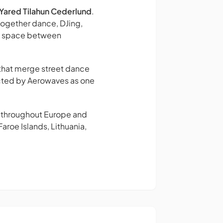
Yared Tilahun Cederlund
.
together dance, DJing,
he space between
 that merge street dance
ted by Aerowaves as one
y throughout Europe and
roe Islands, Lithuania,