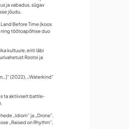
us ja vabadus, sügav
isse jõudu.
o Land Before Time (koos
) ning töötoapõhise duo
a kultuure, eriti läbi
urivahetust Rootsi ja
in…]” (2022), „Waterkind”
 ta aktiivselt battle-
).
ghede „Idiom” ja „Drone”,
ppose „Raised on Rhythm”,