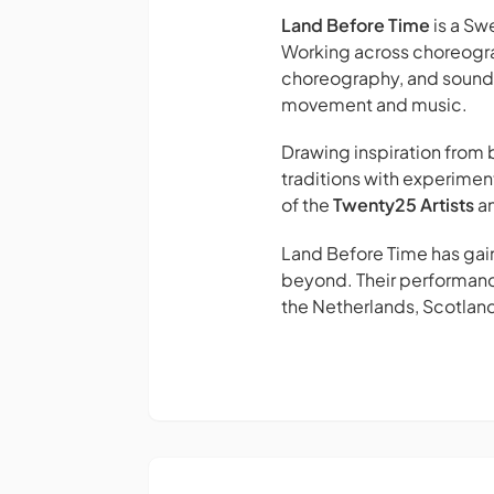
Land Before Time
is a Sw
Working across choreogra
choreography, and sound
movement and music.
Drawing inspiration from 
traditions with experimen
of the
Twenty25 Artists
an
Land Before Time has gain
beyond. Their performanc
the Netherlands, Scotland