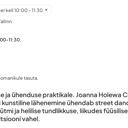
er kell 10:00 - 11:30
allinn
0:00-11:30.
omanikule tasuta.
se ja ühenduse praktikale. Joanna Holewa C
 kunstiline lähenemine ühendab street danc
tmi ja helilise tundlikkuse, liikudes füüsilis
tsiooni vahel.