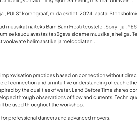
a Janbelli „Kontakt” ning Björn Säfsteni „This That Unravels”.
a „PULS” koreograaf, mida esitleti 2024. aastal Stockholmi
ud muusikat näiteks Bam Bam Frosti teostele „Sorry” ja „YES
ikumise kaudu avastas ta sügava sideme muusika ja heliga. T
t voolavate helimaastike ja meloodiateni.
improvisation practices based on connection without direc
e of connection and an intuitive understanding of each oth
spired by the qualities of water, Land Before Time shares 
eveloped through observations of flow and currents. Techniqu
ill be used throughout the workshop.
 for professional dancers and advanced movers.