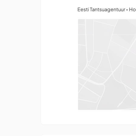
Eesti Tantsuagentuur
Hob
•