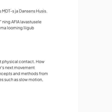
s MDT-s ja Dansens Husis.
” ning AFIA lavastusele
ema looming liigub
t physical contact. How
er’s next movement
concepts and methods from
es such as slow motion,