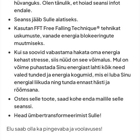
hüvanguks. Olen tänulik, et hoiad seansi infot
endale.
Seanss jääb Sulle alatiseks.
Kasutan FFT Free Falling Technique® tehnikat
uskumuste, vanade energia blokeeringute
muutmiseks.
Kui sa soovid vabastama hakata oma energia
kehast stresse, siis nüüd on see võimalus. Mul on
võime puhastada Sinu energiast lahti kõik need
valed tunded ja energia kogumid, mis ei luba Sinu
energial liikuda ning tunda ennast hästi ja
rõõmsana.
Ostes selle toote, saad kohe enda mailile selle
seanssi.
Head ümbertransformeerimist Sulle!
Elu saab olla ka pingevaba ja voolavuses!