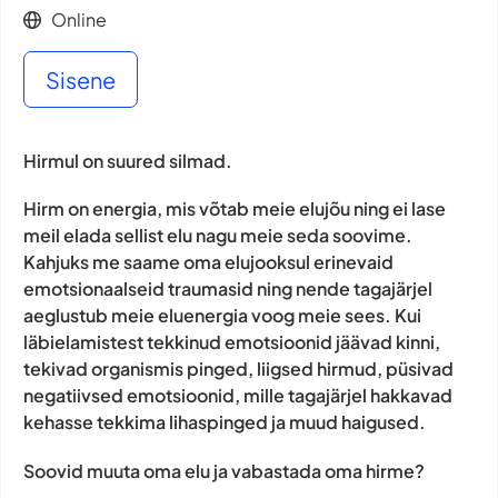
Online
Sisene
Hirmul on suured silmad.
Hirm on energia, mis võtab meie elujõu ning ei lase
meil elada sellist elu nagu meie seda soovime.
Kahjuks me saame oma elujooksul erinevaid
emotsionaalseid traumasid ning nende tagajärjel
aeglustub meie eluenergia voog meie sees. Kui
läbielamistest tekkinud emotsioonid jäävad kinni,
tekivad organismis pinged, liigsed hirmud, püsivad
negatiivsed emotsioonid, mille tagajärjel hakkavad
kehasse tekkima lihaspinged ja muud haigused.
Soovid muuta oma elu ja vabastada oma hirme?