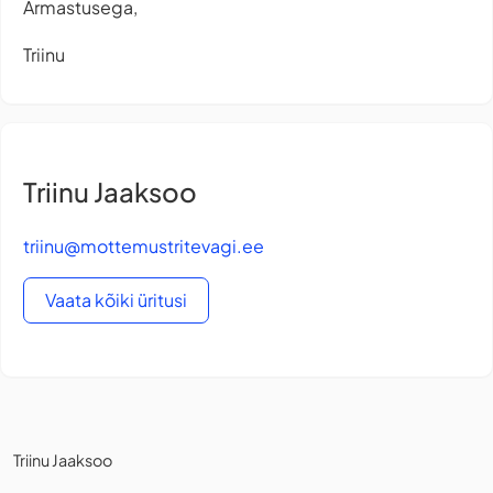
Armastusega,
Triinu
Triinu Jaaksoo
triinu@mottemustritevagi.ee
Vaata kõiki üritusi
Triinu Jaaksoo