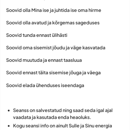
Soovid olla Mina ise ja juhtida ise oma hirme
Soovid olla avatud ja kõrgemas sageduses
Soovid tunda ennast ülihästi
Soovid oma sisemist jõudu ja väge kasvatada
Soovid muutuda ja ennast taasluua
Soovid ennast täita sisemise jõuga ja väega
Soovid elada ühenduses iseendaga
Seanss on salvestatud ning saad seda igal ajal
vaadata ja kasutada enda heaoluks.
Kogu seansi info on ainult Sulle ja Sinu energia