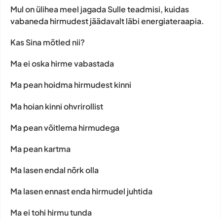
Mul on ülihea meel jagada Sulle teadmisi, kuidas
vabaneda hirmudest jäädavalt läbi energiateraapia.
Kas Sina mõtled nii?
Ma ei oska hirme vabastada
Ma pean hoidma hirmudest kinni
Ma hoian kinni ohvrirollist
Ma pean võitlema hirmudega
Ma pean kartma
Ma lasen endal nõrk olla
Ma lasen ennast enda hirmudel juhtida
Ma ei tohi hirmu tunda